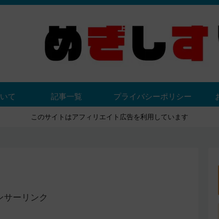
いて
記事一覧
プライバシーポリシー
このサイトはアフィリエイト広告を利用しています
ンサーリンク