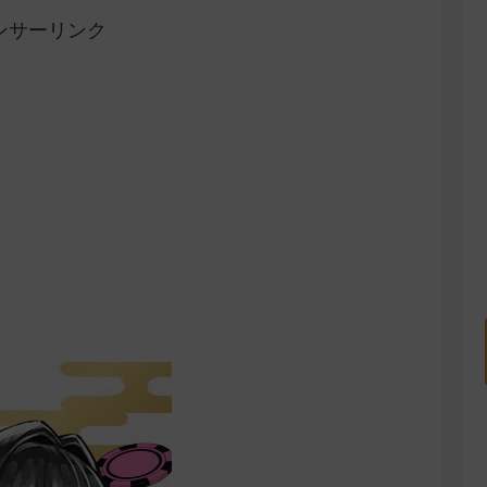
ンサーリンク