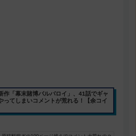
新作「幕末賭博バルバロイ」、41話でギャ
やってしまいコメントが荒れる！【余コイ