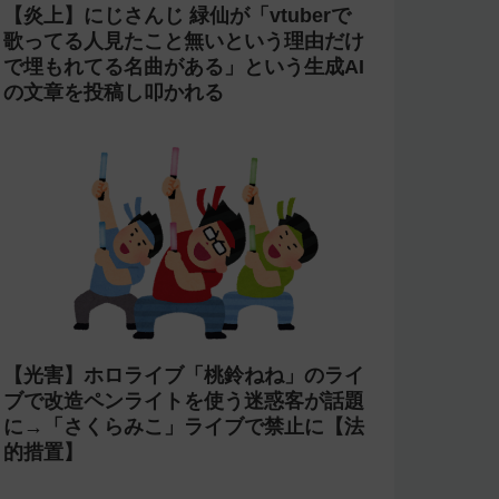
【炎上】にじさんじ 緑仙が「vtuberで
歌ってる人見たこと無いという理由だけ
で埋もれてる名曲がある」という生成AI
の文章を投稿し叩かれる
【光害】ホロライブ「桃鈴ねね」のライ
ブで改造ペンライトを使う迷惑客が話題
に→「さくらみこ」ライブで禁止に【法
的措置】