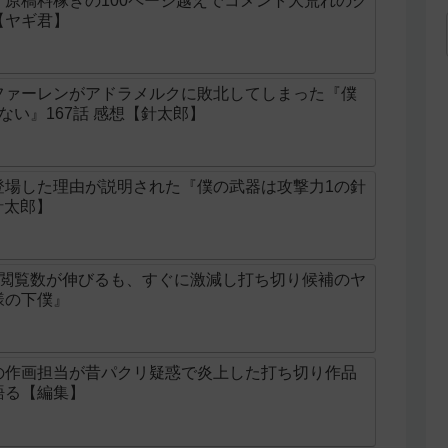
原稿料稼ぎの100ページ越えでコメント大荒れのク
【ヤギ君】
ファーレンがアドラメルクに敗北してしまった『僕
ない』167話 感想【針太郎】
登場した理由が説明された『僕の武器は攻撃力1の針
針太郎】
け閲覧数が伸びるも、すぐに激減し打ち切り候補のヤ
様の下僕』
の作画担当が昔パクリ疑惑で炎上した打ち切り作品
語る【編集】