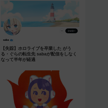
【失踪】ホロライブを卒業した がう
る・ぐらの転生先 sabaが配信をしなく
なって半年が経過