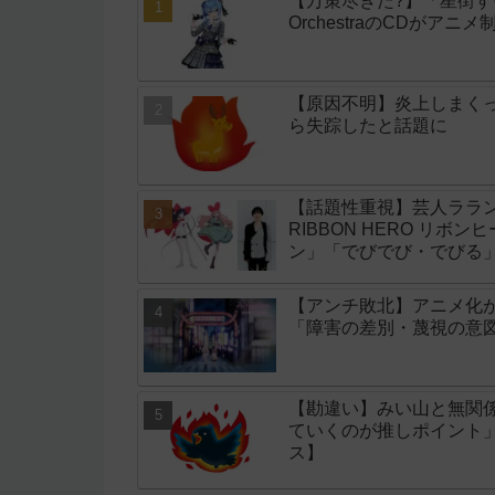
【万策尽きた?】「星街すいせい」
OrchestraのCDがア
【原因不明】炎上しまく
ら失踪したと話題に
【話題性重視】芸人ララン
RIBBON HERO リボ
ン」「でびでび・でびる
【アンチ敗北】アニメ化
「障害の差別・蔑視の意
【勘違い】みい山と無関
ていくのが推しポイント
ス】