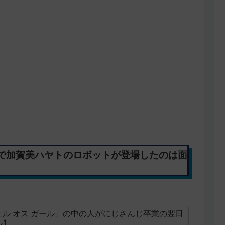
で加賀美ハヤトのロボットが登場したのは面
ル オス ガール」の中の人がにじさんじ卒業の翌日
ル】