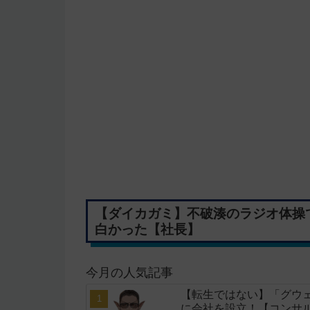
【ダイカガミ】不破湊のラジオ体操
白かった【社長】
今月の人気記事
【転生ではない】「グウェ
に会社を設立！【コンサ