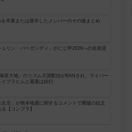
Aを卒業または退学したメンバーのその後まとめ
ェリン・バーガンディ」がにじ甲2026への名前貸
じ「塚原大地」のリズム天国配信がBANされ、ライバー
→イブラヒムと葛葉は続行
木左京」が熊本地震に関するコメントで廃墟の絵文
れる【コンプラ】