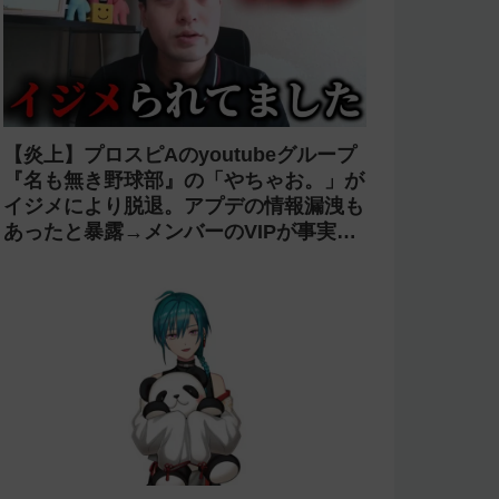
【炎上】プロスピAのyoutubeグループ
『名も無き野球部』の「やちゃお。」が
イジメにより脱退。アプデの情報漏洩も
あったと暴露→メンバーのVIPが事実無
根だと否定