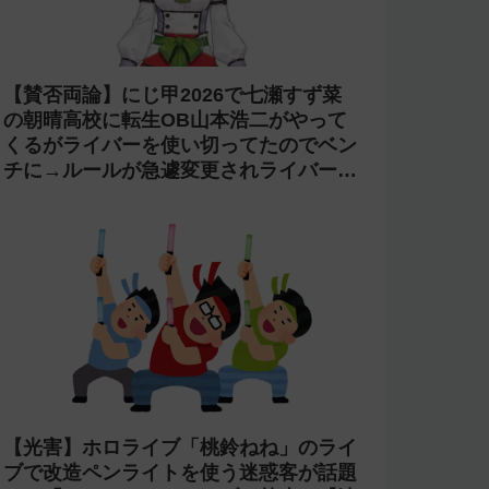
【賛否両論】にじ甲2026で七瀬すず菜
の朝晴高校に転生OB山本浩二がやって
くるがライバーを使い切ってたのでベン
チに→ルールが急遽変更されライバーの
転生が可能に
【光害】ホロライブ「桃鈴ねね」のライ
ブで改造ペンライトを使う迷惑客が話題