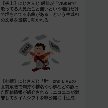
【炎上】にじさんじ 緑仙が「vtuberで
歌ってる人見たこと無いという理由だけ
で埋もれてる名曲がある」という生成AI
の文章を投稿し叩かれる
【杜撰】にじさんじ「叶」2nd LIVEの
直前放送で剣持や椎名や小柳などの誤っ
た配信情報が紹介される→ニコニコが謝
罪してタイムシフトを非公開に【生成
AI?】