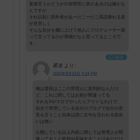
直接言うかどうかの加害性に差があるのは確かな
んですが
それ以前に部外者があーだこーだご高説垂れる姿
が見苦しく
そんな自分を棚に上げて他人にプロデューサー面
って言ってるのが滑稽だなと思ってるところで
す。
返信
匿名
より:
2025年9月21日 3:24 PM
俺は普段はここの管理人に批判的なんだけ
ど、これに関してはお前が間違ってる
それをXやマロでやったらアウトなわけで、
自分で管理している自分のブログで自分の意
見を言うこと自体は誰に文句を言われる筋合
いは無い
公開している以上内容に関しては管理人が間
違ってる！と批判や反論することはありだけ