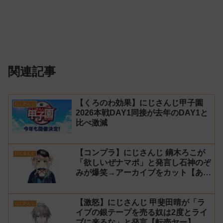
関連記事
【くろのわ効果】にじさんじ甲子園
にじさんじ
2026本戦DAY1同接が去年のDAY1と
比べ激減
【コンプラ】にじさんじ 鏑木ろこが
にじさんじ
「欲しいぜナマポ」と発言し石神のぞ
みが爆笑→アーカイブをカット【あら
なみマイクラ】
【激怒】にじさんじ 甲斐田晴が「ラ
にじさんじ
イブの銀テープを売る奴は2度とライ
ブに来るな」と発言【転売ヤー】