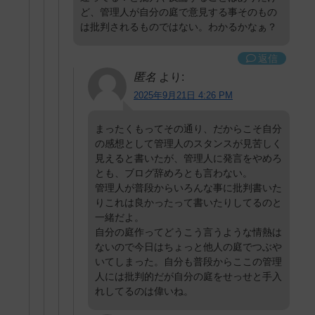
ど、管理人が自分の庭で意見する事そのもの
は批判されるものではない。わかるかなぁ？
返信
匿名
より:
2025年9月21日 4:26 PM
まったくもってその通り、だからこそ自分
の感想として管理人のスタンスが見苦しく
見えると書いたが、管理人に発言をやめろ
とも、ブログ辞めろとも言わない。
管理人が普段からいろんな事に批判書いた
りこれは良かったって書いたりしてるのと
一緒だよ。
自分の庭作ってどうこう言うような情熱は
ないので今日はちょっと他人の庭でつぶや
いてしまった。自分も普段からここの管理
人には批判的だが自分の庭をせっせと手入
れしてるのは偉いね。