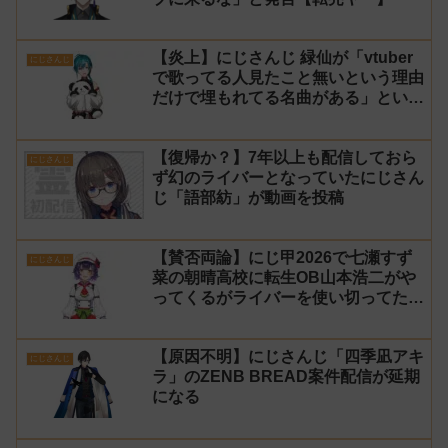
【炎上】にじさんじ 緑仙が「vtuber
にじさんじ
で歌ってる人見たこと無いという理由
だけで埋もれてる名曲がある」という
生成AIの文章を投稿し叩かれる
【復帰か？】7年以上も配信しておら
にじさんじ
ず幻のライバーとなっていたにじさん
じ「語部紡」が動画を投稿
【賛否両論】にじ甲2026で七瀬すず
にじさんじ
菜の朝晴高校に転生OB山本浩二がや
ってくるがライバーを使い切ってたの
でベンチに→ルールが急遽変更されラ
イバーの転生が可能に
【原因不明】にじさんじ「四季凪アキ
にじさんじ
ラ」のZENB BREAD案件配信が延期
になる