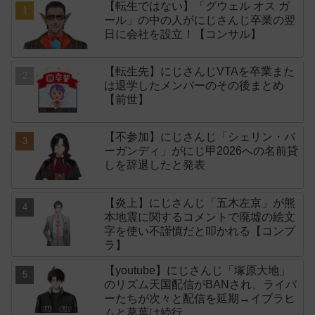
【転生ではない】「グウェル オス ガ
ール」の中の人がにじさんじ卒業の翌
日に会社を設立！【コンサル】
【転生先】にじさんじVTAを卒業また
は退学したメンバーのその後まとめ
【前世】
【不参加】にじさんじ「シェリン・バ
ーガンディ」がにじ甲2026への名前貸
しを辞退したと発表
【炎上】にじさんじ「五木左京」が熊
本地震に関するコメントで廃墟の絵文
字を使い不謹慎だと叩かれる【コンプ
ラ】
【youtube】にじさんじ「塚原大地」
のリズム天国配信がBANされ、ライバ
ーたちが次々と配信を延期→イブラヒ
ムと葛葉は続行