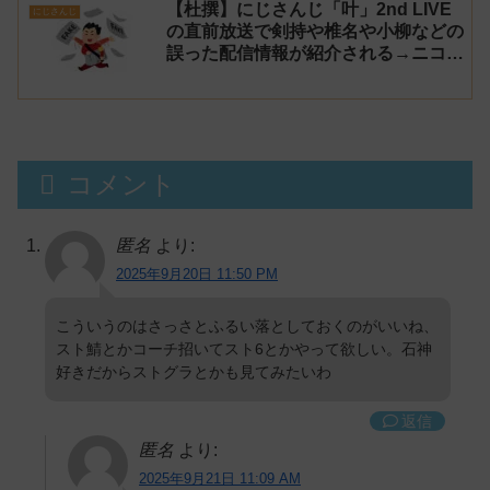
【杜撰】にじさんじ「叶」2nd LIVE
にじさんじ
の直前放送で剣持や椎名や小柳などの
誤った配信情報が紹介される→ニコニ
コが謝罪してタイムシフトを非公開に
【生成AI?】
コメント
匿名
より:
2025年9月20日 11:50 PM
こういうのはさっさとふるい落としておくのがいいね、
スト鯖とかコーチ招いてスト6とかやって欲しい。石神
好きだからストグラとかも見てみたいわ
返信
匿名
より:
2025年9月21日 11:09 AM