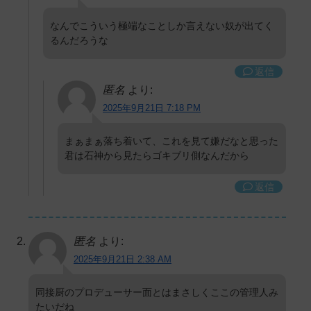
なんでこういう極端なことしか言えない奴が出てく
るんだろうな
返信
匿名
より:
2025年9月21日 7:18 PM
まぁまぁ落ち着いて、これを見て嫌だなと思った
君は石神から見たらゴキブリ側なんだから
返信
匿名
より:
2025年9月21日 2:38 AM
同接厨のプロデューサー面とはまさしくここの管理人み
たいだね