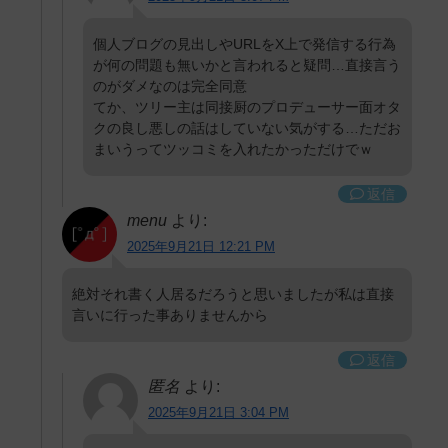
個人ブログの見出しやURLをX上で発信する行為
が何の問題も無いかと言われると疑問…直接言う
のがダメなのは完全同意
てか、ツリー主は同接厨のプロデューサー面オタ
クの良し悪しの話はしていない気がする…ただお
まいうってツッコミを入れたかっただけでｗ
返信
menu
より:
2025年9月21日 12:21 PM
絶対それ書く人居るだろうと思いましたが私は直接
言いに行った事ありませんから
返信
匿名
より:
2025年9月21日 3:04 PM