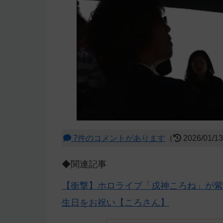
7件のコメントがあります
（
2026/01/1
◆関連記事
【衝撃】ホロライブ「戌神ころね」が紫
生日をお祝い【ころさん】