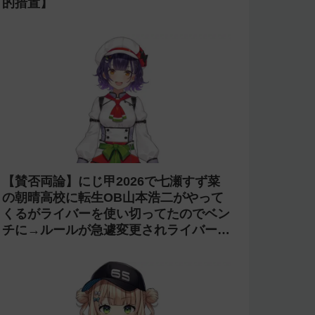
的措置】
【賛否両論】にじ甲2026で七瀬すず菜
の朝晴高校に転生OB山本浩二がやって
くるがライバーを使い切ってたのでベン
チに→ルールが急遽変更されライバーの
転生が可能に