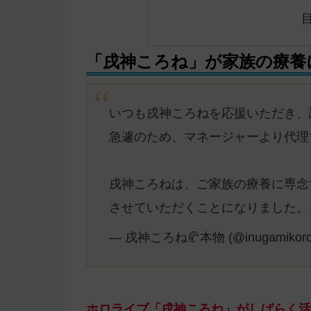
「戌神ころね」が家族の療養
いつも戌神ころねを応援いただき、
急遽のため、マネージャーより代理
戌神ころねは、ご家族の療養に専念
させていただくことになりました。
— 戌神ころね🥐本物 (@inugamikoro
ホロライブ「戌神ころね」がしばらく活