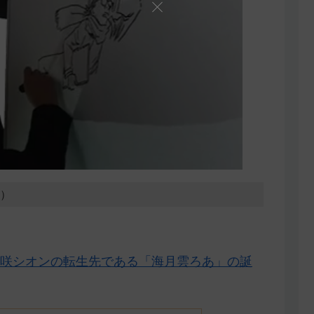
3）
咲シオンの転生先である「海月雲ろあ」の誕