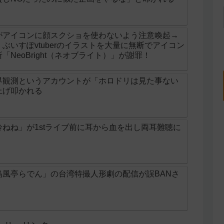
がアイコンに顔スクショを使わないよう注意喚起→
ぶいすぽvtuberのイラストを大量に無断でアイコン
NeoBright（ネオブライト）」が謝罪！
界観測というアカウントが「ホロドリは見た事ない
上げ叩かれる
ねね」が1stライブ前に耳から血を出し両耳難聴に
烏風亭らでん」の台湾特撮人形劇の配信が誤BANさ