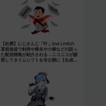
【杜撰】にじさんじ「叶」2nd LIVEの
直前放送で剣持や椎名や小柳などの誤っ
た配信情報が紹介される→ニコニコが謝
罪してタイムシフトを非公開に【生成
AI?】