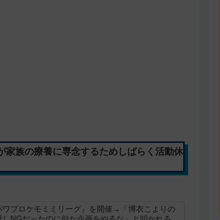
が家族の療養に専念するためしばらく活動休
パワプロケモミミリーグ』を開催→「博衣こよりの
貸しNGだったのに似た企画をやるな」と叩かれる