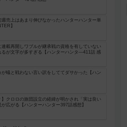
初週売上はあまり伸びなかったハンターハンター単
NTER】
に連載再開しワブルが継承戦の資格を有していない
るが文字が多すぎる【ハンターハンタ―411話 感
カが蟻と戦わない言い訳をしててダサかった【ハン
？】クロロの旅団設立の経緯が明かされ「実は良い
が広がる【ハンターハンター397話感想】