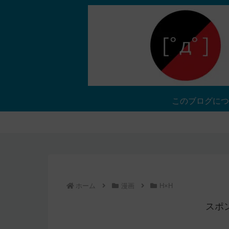
このブログにつ
ホーム
漫画
H×H
スポ