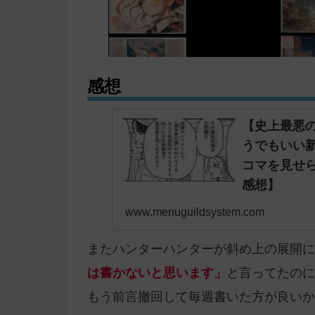
感想
【史上最悪
うでもいい
コマを見せら
感想】
www.menuguildsystem.com
またハンターハンターが斜め上の展開に
は書かないと思います」
と言ってたのに
もう前言撤回して毎週書いた方が良いか