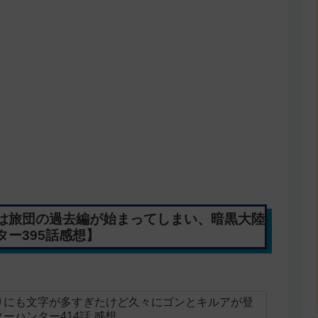
は旅団の過去編が始まってしまい、暗黒大陸
ー395話感想】
りにも文字が多すぎたけど久々にゴンとキルアが登
ーハンター414話 感想