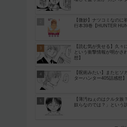
【微妙】ナツコミなのに
行本39巻【HUNTER HU
【読む気が失せる】久々
という衝撃情報が明かされ
想】
【呪術みたい】またヒソ
ターハンター405話感想】
【薄汚ねぇのはクルタ族
奴らなのでは？」という説