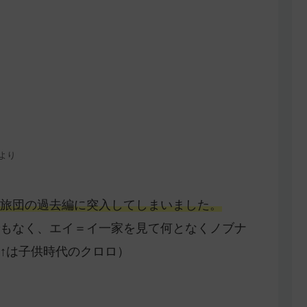
号より
旅団の過去編に突入してしまいました。
もなく、エイ＝イ一家を見て何となくノブナ
↑は子供時代のクロロ）