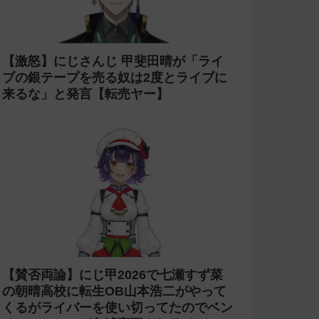
【激怒】にじさんじ 甲斐田晴が「ライ
ブの銀テープを売る奴は2度とライブに
来るな」と発言【転売ヤー】
【賛否両論】にじ甲2026で七瀬すず菜
の朝晴高校に転生OB山本浩二がやって
くるがライバーを使い切ってたのでベン