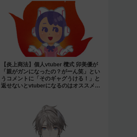
【炎上商法】個人vtuber 欖式 卯美優が
「親がガンになったの？がーん笑」とい
うコメントに「そのギャグうける！」と
返せないとvtuberになるのはオススメし
ないと投稿し叩かれる