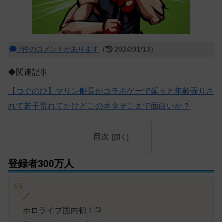
7件のコメントがあります
（
2024/01/13）
◆関連記事
【つぐのひ】マリン船長がコラボゲーで延々と年齢弄りさ
れて若干荒れてたけどこのネタそこまで面白いか？
目次
登録者300万人
／
ホロライブ国内初！🎊