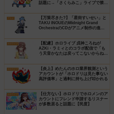
話題に→「さくらみこ」ライブで禁止
に【法的措置】
【万策尽きた?】「星街すいせい」と
アニメ
TAKU INOUEのMidnight Grand
OrchestraのCDがアニメ制作の進行
問題で発売中止に
【配慮】ホロライブ 戌神ころねが
ホロライブ
AZKi・ラミィとのコラボ配信で「も
う天音かなたは戻ってこないからね」
と発言した事について謝罪
【炎上】めたんのホロ業界観測という
ホロライブ
アカウントが「ホロドリは見た事ない
高評価率」と過剰に持ち上げ叩かれる
【仕方ない】ホロドリでホロメンのア
ホロライブ
カウントにフレンド申請するリスナー
が多数居ると話題に【民度】