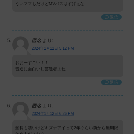
ういママもだけどMVバズはすげぇな
返信
匿名
より:
2024年1月12日 5:12 PM
おおーすごい！！
普通に面白いし芸達者よね
返信
匿名
より:
2024年1月12日 6:26 PM
船長も凄いけどキズナアイって2年ぐらい前から無期限
休止中だよな？