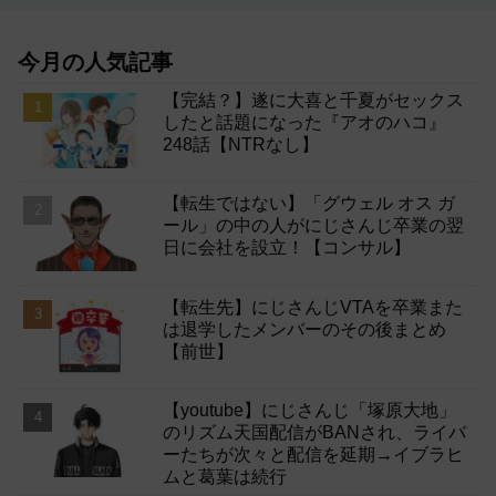
今月の人気記事
【完結？】遂に大喜と千夏がセックス
したと話題になった『アオのハコ』
248話【NTRなし】
【転生ではない】「グウェル オス ガ
ール」の中の人がにじさんじ卒業の翌
日に会社を設立！【コンサル】
【転生先】にじさんじVTAを卒業また
は退学したメンバーのその後まとめ
【前世】
【youtube】にじさんじ「塚原大地」
のリズム天国配信がBANされ、ライバ
ーたちが次々と配信を延期→イブラヒ
ムと葛葉は続行