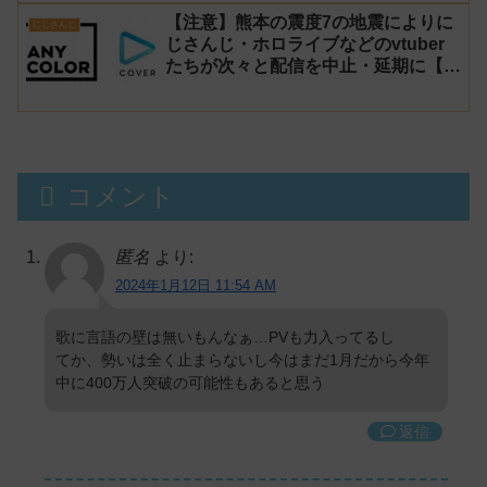
【注意】熊本の震度7の地震によりに
にじさんじ
じさんじ・ホロライブなどのvtuber
たちが次々と配信を中止・延期に【不
謹慎厨】
コメント
匿名
より:
2024年1月12日 11:54 AM
歌に言語の壁は無いもんなぁ…PVも力入ってるし
てか、勢いは全く止まらないし今はまだ1月だから今年
中に400万人突破の可能性もあると思う
返信