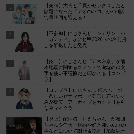
【完結】大喜と千夏がセックスしたと
話題になった『アオのハコ』が250話
で最終回を迎える！
【不参加】にじさんじ「シェリン・バ
ーガンディ」がにじ甲2026への名前貸
しを辞退したと発表
【炎上】にじさんじ「五木左京」が熊
本地震に関するコメントで廃墟の絵文
字を使い不謹慎だと叩かれる【コンプ
ラ】
【コンプラ】にじさんじ 鏑木ろこが
「欲しいぜナマポ」と発言し石神のぞ
みが爆笑→アーカイブをカット【あら
なみマイクラ】
【炎上】配信者「おえちゃん」が布団
ちゃんや任天堂規約や好き嫌い.comの
事などについて謝罪＆説明【加藤純一