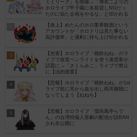
ミミリーグ』を開催→「博衣こよりの
ホロライブ甲子園に名前貸しNGだっ
たのに似た企画をやるな」と叩かれる
【炎上】めたんのホロ業界観測という
アカウントが「ホロドリは見た事ない
高評価率」と過剰に持ち上げ叩かれる
【光害】ホロライブ「桃鈴ねね」のラ
イブで改造ペンライトを使う迷惑客が
話題に→「さくらみこ」ライブで禁止
に【法的措置】
【悲報】ホロライブ「桃鈴ねね」が1st
ライブ前に耳から血を出し両耳難聴に
なってしまう【ねねち】
【悲報】ホロライブ「儒烏風亭らで
ん」の台湾特撮人形劇の配信が誤BAN
され非公開に