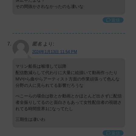
その間抜かされなかったのも凄いな
返信
匿名
より:
2024年1月13日 11:54 PM
マリン船長は喉壊して以降
配信数減らして代わりに大量に絵描いて動画作ったり
MVやら曲やらアーティスト方面の作業頑張って色んな
分野の人に見られてる影響だろうな
ぺこーらの場合は歌とか動画とかほとんど出さずに配信
者全振りしてるのと面白さもあって女性配信者の視聴さ
れてる時間世界1になってたし
三期生は凄いわ
返信