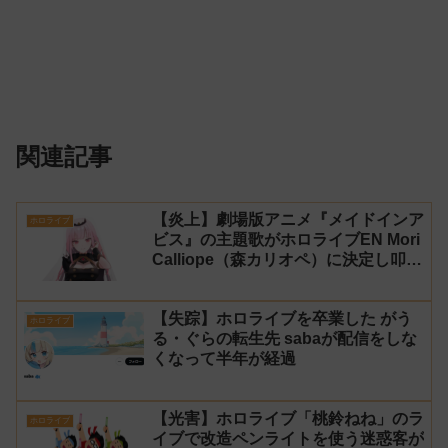
関連記事
【炎上】劇場版アニメ『メイドインア
ホロライブ
ビス』の主題歌がホロライブEN Mori
Calliope（森カリオペ）に決定し叩か
れる
【失踪】ホロライブを卒業した がう
ホロライブ
る・ぐらの転生先 sabaが配信をしな
くなって半年が経過
【光害】ホロライブ「桃鈴ねね」のラ
ホロライブ
イブで改造ペンライトを使う迷惑客が