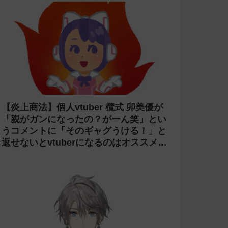
【炎上商法】個人vtuber 欖式 卯美優が
「親がガンになったの？がーん笑」とい
うコメントに「そのギャグうける！」と
返せないとvtuberになるのはオススメし
ないと投稿し叩かれる