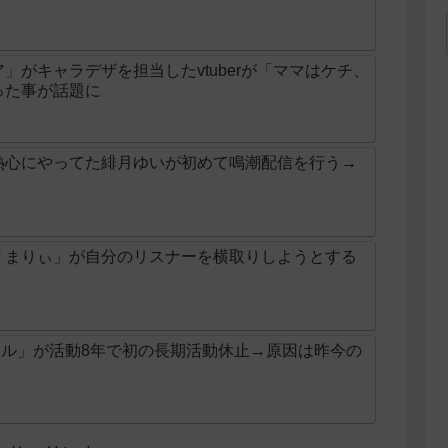
」がキャラデザを担当したvtuberが「ママはケチ、
った事が話題に
熱心にやってた緋月ゆいが初めて鳴潮配信を行う→
王蛇 まりぃ」が自分のリスナーを横取りしようとする
渋谷ハル」が活動8年で初の長期活動休止→原因は昨今の