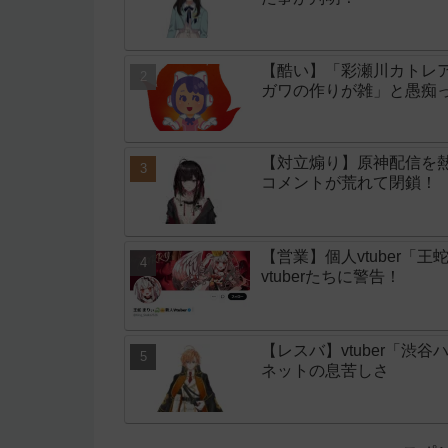
【酷い】「彩瀬川カトレア
ガワの作りが雑」と愚痴
【対立煽り】原神配信を
コメントが荒れて閉鎖！
【営業】個人vtuber「
vtuberたちに警告！
【レスバ】vtuber「
ネットの息苦しさ