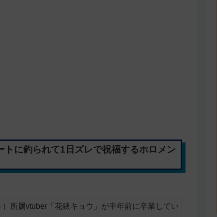
イートに釣られて1日ズレで祝福するホロメン
クト）所属vtuber「花鋏キョウ」が半年前に卒業してい