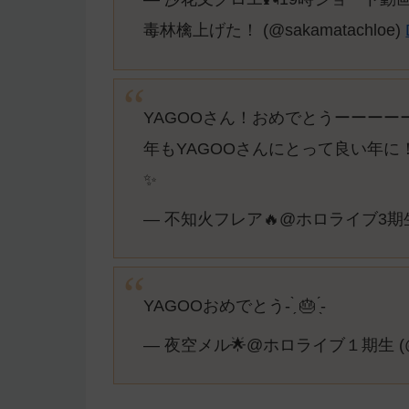
毒林檎上げた！ (@sakamatachloe)
YAGOOさん！おめでとうーーーー
年もYAGOOさんにとって良い年
✨
— 不知火フレア🔥@ホロライブ3期生 (@s
YAGOOおめでとう- ̗̀ 🎂 ̖́-
— 夜空メル🌟@ホロライブ１期生 (@y