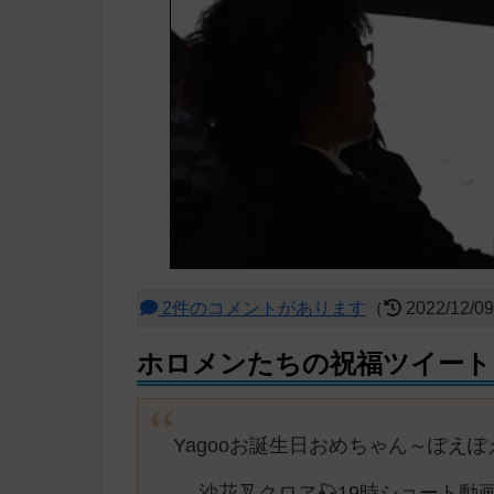
2件のコメントがあります
（
2022/12/0
ホロメンたちの祝福ツイート
Yagooお誕生日おめちゃん～ぽえ
— 沙花叉クロヱ🎣19時ショート