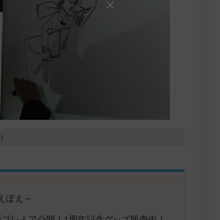
9）
ぽえぽえ～
動画プレミア公開！1周年記念グッズ販売中！