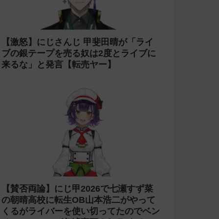
【激怒】にじさんじ 甲斐田晴が「ライ
ブの銀テープを売る奴は2度とライブに
来るな」と発言【転売ヤー】
【賛否両論】にじ甲2026で七瀬すず菜
の朝晴高校に転生OB山本浩二がやって
くるがライバーを使い切ってたのでベン