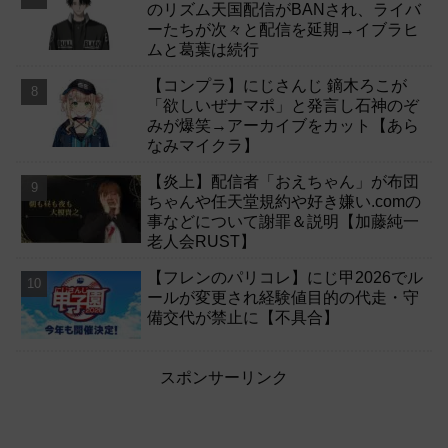
のリズム天国配信がBANされ、ライバ
ーたちが次々と配信を延期→イブラヒ
ムと葛葉は続行
【コンプラ】にじさんじ 鏑木ろこが
「欲しいぜナマポ」と発言し石神のぞ
みが爆笑→アーカイブをカット【あら
なみマイクラ】
【炎上】配信者「おえちゃん」が布団
ちゃんや任天堂規約や好き嫌い.comの
事などについて謝罪＆説明【加藤純一
老人会RUST】
【フレンのパリコレ】にじ甲2026でル
ールが変更され経験値目的の代走・守
備交代が禁止に【不具合】
スポンサーリンク