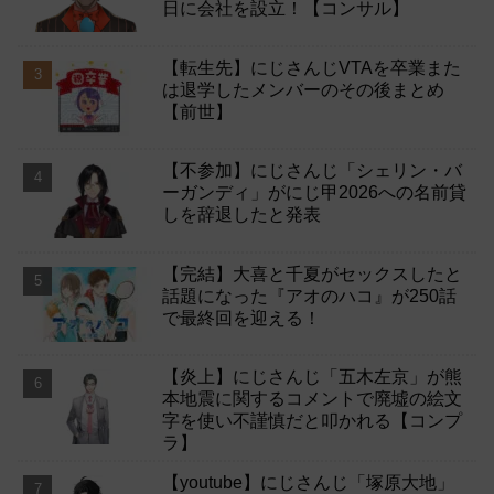
日に会社を設立！【コンサル】
【転生先】にじさんじVTAを卒業また
は退学したメンバーのその後まとめ
【前世】
【不参加】にじさんじ「シェリン・バ
ーガンディ」がにじ甲2026への名前貸
しを辞退したと発表
【完結】大喜と千夏がセックスしたと
話題になった『アオのハコ』が250話
で最終回を迎える！
【炎上】にじさんじ「五木左京」が熊
本地震に関するコメントで廃墟の絵文
字を使い不謹慎だと叩かれる【コンプ
ラ】
【youtube】にじさんじ「塚原大地」