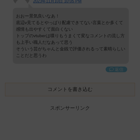
2023年11月10日 10:05 PM
おおー景気良いなあ！
底辺v見てるとやっぱり配慮できてない言葉とか多くて
感情も出やすくて面白くない
トップのvtuberは喋りもうまくて変なコメントの流し方
も上手い職人だなあって思う
そういう芸がちゃんと金銭で評価されるって素晴らしい
ことだと思うわ
返信
コメントを書き込む
スポンサーリンク