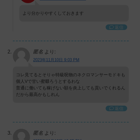
より分かりやすくしておきます
返信
匿名
より:
2023年11月10日 9:03 PM
コレ見てるとそりゃ特級呪物のネクロマンサーモドキも
個人Vで甘い蜜啜ろうとするわな
普通に働いても稼げない額を炎上しても貢いでくれるん
だから最高かもしれん
返信
匿名
より: