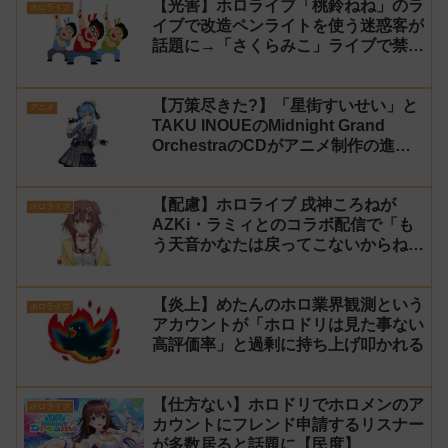
【光害】ホロライブ「桃鈴ねね」のラ
ホロライブ
イブで改造ペンライトを使う迷惑客が
話題に→「さくらみこ」ライブで禁止
に【法的措置】
【万策尽きた?】「星街すいせい」と
アニメ
TAKU INOUEのMidnight Grand
OrchestraのCDがアニメ制作の進行
問題で発売中止に
【配慮】ホロライブ 戌神ころねが
ホロライブ
AZKi・ラミィとのコラボ配信で「も
う天音かなたは戻ってこないからね」
と発言した事について謝罪
【炎上】めたんのホロ業界観測という
ホロライブ
アカウントが「ホロドリは見た事ない
高評価率」と過剰に持ち上げ叩かれる
【仕方ない】ホロドリでホロメンのア
ホロライブ
カウントにフレンド申請するリスナー
が多数居ると話題に【民度】