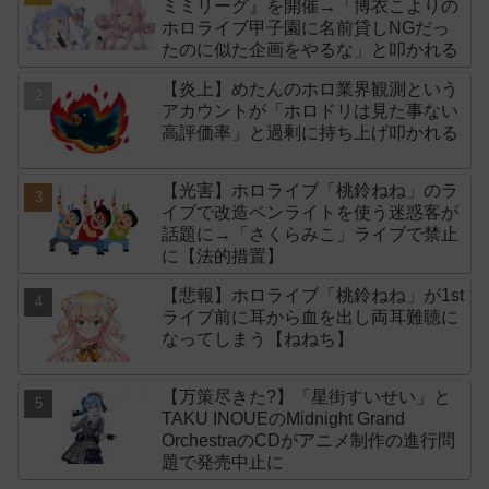
ミミリーグ』を開催→「博衣こよりの
ホロライブ甲子園に名前貸しNGだっ
たのに似た企画をやるな」と叩かれる
【炎上】めたんのホロ業界観測という
アカウントが「ホロドリは見た事ない
高評価率」と過剰に持ち上げ叩かれる
【光害】ホロライブ「桃鈴ねね」のラ
イブで改造ペンライトを使う迷惑客が
話題に→「さくらみこ」ライブで禁止
に【法的措置】
【悲報】ホロライブ「桃鈴ねね」が1st
ライブ前に耳から血を出し両耳難聴に
なってしまう【ねねち】
【万策尽きた?】「星街すいせい」と
TAKU INOUEのMidnight Grand
OrchestraのCDがアニメ制作の進行問
題で発売中止に