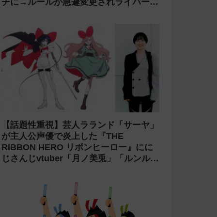
チに→ルールが急遽変更されライバーの
転生が可能に
【話題性重視】芸人ラランド「サーヤ」
が主人公声優で炎上した『THE
RIBBON HERO リボンヒーロー』にに
じさんじvtuber「月ノ美兎」「ルンル
ン」「でびでび・でびる」が出演！