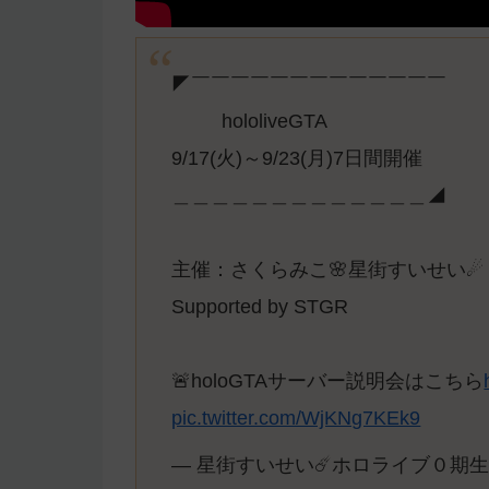
◤￣￣￣￣￣￣￣￣￣￣￣￣￣
hololiveGTA
9/17(火)～9/23(月)7日間開催
＿＿＿＿＿＿＿＿＿＿＿＿＿◢
主催：さくらみこ🌸星街すいせい☄
Supported by STGR
🚨holoGTAサーバー説明会はこちら
pic.twitter.com/WjKNg7KEk9
— 星街すいせい☄️ホロライブ０期生 (@su