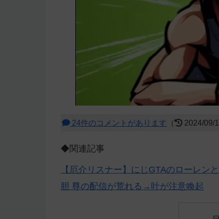
24件のコメントがあります
（
2024/09/
◆関連記事
【厄介リスナー】にじGTAのローレン
胆 尊の配信が荒れる→叶が注意喚起