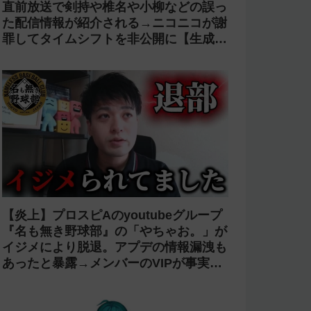
直前放送で剣持や椎名や小柳などの誤っ
た配信情報が紹介される→ニコニコが謝
罪してタイムシフトを非公開に【生成
AI?】
【炎上】プロスピAのyoutubeグループ
『名も無き野球部』の「やちゃお。」が
イジメにより脱退。アプデの情報漏洩も
あったと暴露→メンバーのVIPが事実無
根だと否定