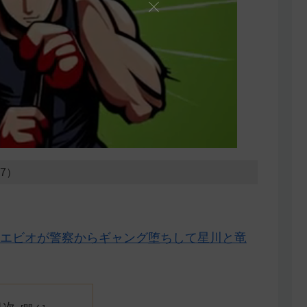
17）
とエビオが警察からギャング堕ちして星川と竜