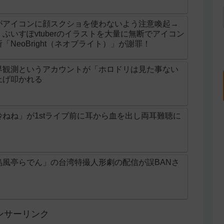
がアイコンに顔スクショを使わないよう注意喚起→
ぶいすぽvtuberのイラストを大量に無断でアイコン
NeoBright（ネオブライト）」が謝罪！
界観測というアカウントが「ホロドリは見た事ない
上げ叩かれる
ねね」が1stライブ前に耳から血を出し両耳難聴に
烏風亭らでん」の台湾特撮人形劇の配信が誤BANさ
ンサーリンク