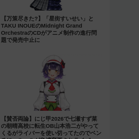
【万策尽きた?】「星街すいせい」と
TAKU INOUEのMidnight Grand
OrchestraのCDがアニメ制作の進行問
題で発売中止に
【賛否両論】にじ甲2026で七瀬すず菜
の朝晴高校に転生OB山本浩二がやって
くるがライバーを使い切ってたのでベン