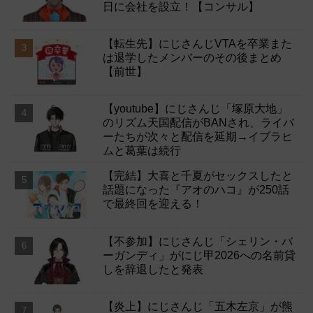
日に会社を設立！【コンサル】
【転生先】にじさんじVTAを卒業また
は退学したメンバーのその後まとめ
【前世】
【youtube】にじさんじ「塚原大地」
のリズム天国配信がBANされ、ライバ
ーたちが次々と配信を延期→イブラヒ
ムと葛葉は続行
【完結】大喜と千夏がセックスしたと
話題になった『アオのハコ』が250話
で最終回を迎える！
【不参加】にじさんじ「シェリン・バ
ーガンディ」がにじ甲2026への名前貸
しを辞退したと発表
【炎上】にじさんじ「五木左京」が熊