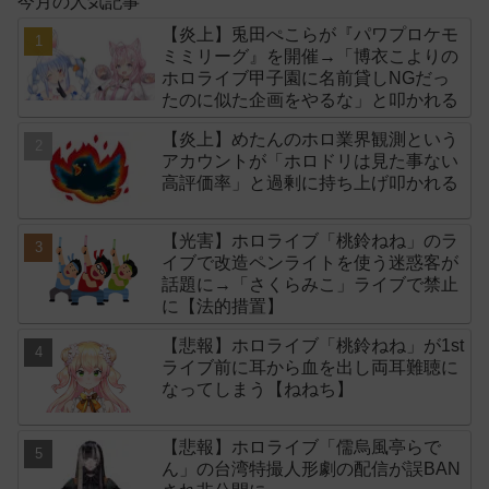
今月の人気記事
【炎上】兎田ぺこらが『パワプロケモ
ミミリーグ』を開催→「博衣こよりの
ホロライブ甲子園に名前貸しNGだっ
たのに似た企画をやるな」と叩かれる
【炎上】めたんのホロ業界観測という
アカウントが「ホロドリは見た事ない
高評価率」と過剰に持ち上げ叩かれる
【光害】ホロライブ「桃鈴ねね」のラ
イブで改造ペンライトを使う迷惑客が
話題に→「さくらみこ」ライブで禁止
に【法的措置】
【悲報】ホロライブ「桃鈴ねね」が1st
ライブ前に耳から血を出し両耳難聴に
なってしまう【ねねち】
【悲報】ホロライブ「儒烏風亭らで
ん」の台湾特撮人形劇の配信が誤BAN