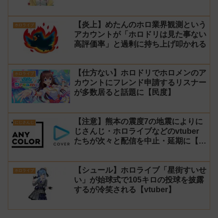
と発言した事について謝罪
【炎上】めたんのホロ業界観測という
ホロライブ
アカウントが「ホロドリは見た事ない
高評価率」と過剰に持ち上げ叩かれる
【仕方ない】ホロドリでホロメンのア
ホロライブ
カウントにフレンド申請するリスナー
が多数居ると話題に【民度】
【注意】熊本の震度7の地震によりに
にじさんじ
じさんじ・ホロライブなどのvtuber
たちが次々と配信を中止・延期に【不
謹慎厨】
【シュール】ホロライブ「星街すいせ
ホロライブ
い」が始球式で105キロの投球を披露
するが冷笑される【vtuber】