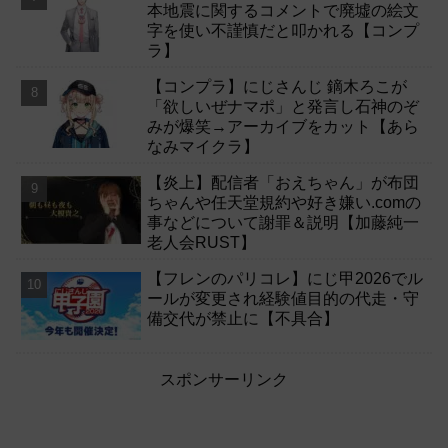
本地震に関するコメントで廃墟の絵文
字を使い不謹慎だと叩かれる【コンプ
ラ】
【コンプラ】にじさんじ 鏑木ろこが
「欲しいぜナマポ」と発言し石神のぞ
みが爆笑→アーカイブをカット【あら
なみマイクラ】
【炎上】配信者「おえちゃん」が布団
ちゃんや任天堂規約や好き嫌い.comの
事などについて謝罪＆説明【加藤純一
老人会RUST】
【フレンのパリコレ】にじ甲2026でル
ールが変更され経験値目的の代走・守
備交代が禁止に【不具合】
スポンサーリンク