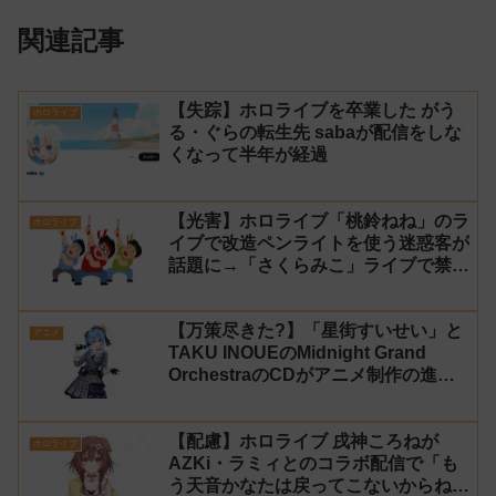
関連記事
【失踪】ホロライブを卒業した がう
ホロライブ
る・ぐらの転生先 sabaが配信をしな
くなって半年が経過
【光害】ホロライブ「桃鈴ねね」のラ
ホロライブ
イブで改造ペンライトを使う迷惑客が
話題に→「さくらみこ」ライブで禁止
に【法的措置】
【万策尽きた?】「星街すいせい」と
アニメ
TAKU INOUEのMidnight Grand
OrchestraのCDがアニメ制作の進行
問題で発売中止に
【配慮】ホロライブ 戌神ころねが
ホロライブ
AZKi・ラミィとのコラボ配信で「も
う天音かなたは戻ってこないからね」