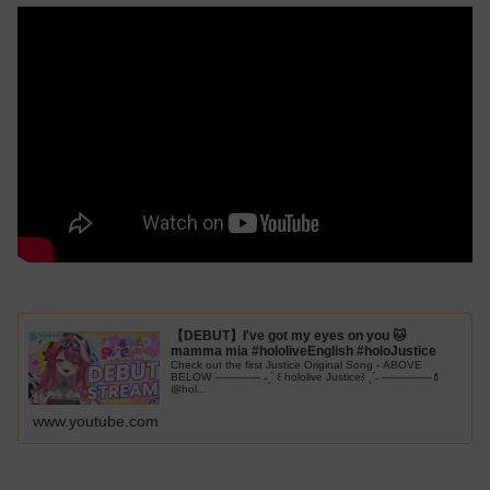
【DEBUT】I've got my eyes on you 🐱
mamma mia #hololiveEnglish #holoJustice
Check out the first Justice Original Song - ABOVE
BELOW ‐‐‐‐‐‐‐‐‐‐‐‐‐‐ ˗ˏˋ ꒰ hololive Justice꒱ ˎˊ˗ ‐‐‐‐‐‐‐‐‐‐‐‐‐‐‐💄
@hol...
www.youtube.com