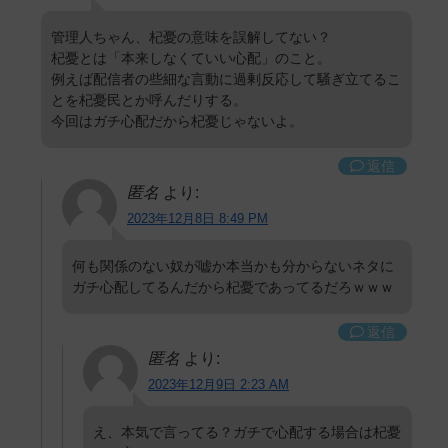
管理人ちゃん、杞憂の意味を誤解してない？
杞憂とは「本来しなくていい心配」のこと。
例えば配信者の些細な言動に過剰反応して騒ぎ立てるこ
とを杞憂民とか呼んだりする。
今回はガチ心配だから杞憂じゃないよ。
返信
匿名
より:
2023年12月8日 8:49 PM
何も関係のない奴が嘘か本当かも分からないネタに
ガチ心配してるんだから杞憂であってるだろｗｗｗ
返信
匿名
より:
2023年12月9日 2:23 AM
え、本気で言ってる？ガチで心配する場合は杞憂