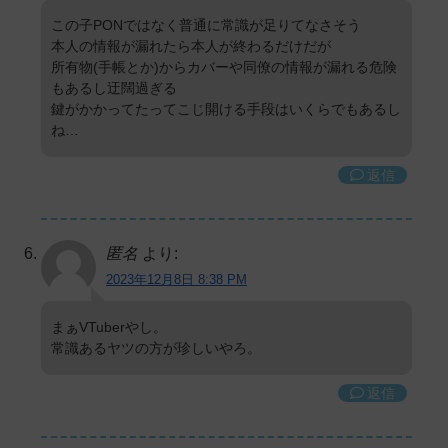
この子PONではなく普通に常識が足りてなさそう
本人の情報が漏れたら本人が終わるだけだが
所有物(手帳とか)からカバーや同僚の情報が漏れる危険
もあるし迂闊過ぎる
鍵がかかってたってこじ開ける手段はいくらでもあるし
ね…
返信
匿名
より:
2023年12月8日 8:38 PM
まぁVTuberやし。
常識あるヤツの方が珍しいやろ。
返信