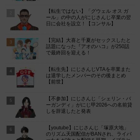
【転生ではない】「グウェル オス ガ
ール」の中の人がにじさんじ卒業の翌
日に会社を設立！【コンサル】
【完結】大喜と千夏がセックスしたと
話題になった『アオのハコ』が250話
で最終回を迎える！
【転生先】にじさんじVTAを卒業また
は退学したメンバーのその後まとめ
【前世】
【不参加】にじさんじ「シェリン・バ
ーガンディ」がにじ甲2026への名前貸
しを辞退したと発表
【youtube】にじさんじ「塚原大地」
のリズム天国配信がBANされ、ライバ