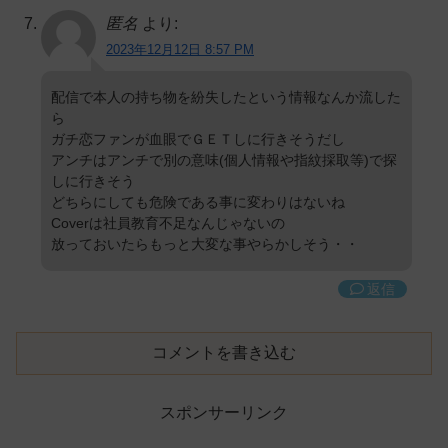
匿名
より:
2023年12月12日 8:57 PM
配信で本人の持ち物を紛失したという情報なんか流した
ら
ガチ恋ファンが血眼でＧＥＴしに行きそうだし
アンチはアンチで別の意味(個人情報や指紋採取等)で探
しに行きそう
どちらにしても危険である事に変わりはないね
Coverは社員教育不足なんじゃないの
放っておいたらもっと大変な事やらかしそう・・
返信
コメントを書き込む
スポンサーリンク