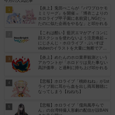
今月の人気記事
【炎上】兎田ぺこらが『パワプロケモ
ミミリーグ』を開催→「博衣こよりの
ホロライブ甲子園に名前貸しNGだっ
たのに似た企画をやるな」と叩かれる
【これは酷い】藍沢エマがアイコンに
顔スクショを使わないよう注意喚起→
にじさんじ・ホロライブ・ぶいすぽ
vtuberのイラストを大量に無断でアイ
コンに使用したライバー事務所
【炎上】めたんのホロ業界観測という
「NeoBright（ネオブライト）」が謝
アカウントが「ホロドリは見た事ない
罪！
高評価率」と過剰に持ち上げ叩かれる
【悲報】ホロライブ「桃鈴ねね」が1st
ライブ前に耳から血を出し両耳難聴に
なってしまう【ねねち】
【悲報】ホロライブ「儒烏風亭らで
ん」の台湾特撮人形劇の配信が誤BAN