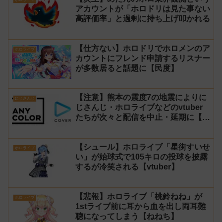
アカウントが「ホロドリは見た事ない
高評価率」と過剰に持ち上げ叩かれる
【仕方ない】ホロドリでホロメンのア
ホロライブ
カウントにフレンド申請するリスナー
が多数居ると話題に【民度】
【注意】熊本の震度7の地震によりに
にじさんじ
じさんじ・ホロライブなどのvtuber
たちが次々と配信を中止・延期に【不
謹慎厨】
【シュール】ホロライブ「星街すいせ
ホロライブ
い」が始球式で105キロの投球を披露
するが冷笑される【vtuber】
【悲報】ホロライブ「桃鈴ねね」が
ホロライブ
1stライブ前に耳から血を出し両耳難
聴になってしまう【ねねち】