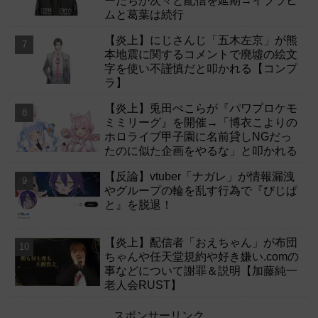
ーたちが次々と配信を延期→イブラヒ
ムと葛葉は続行
【炎上】にじさんじ「五木左京」が熊
本地震に関するコメントで廃墟の絵文
字を使い不謹慎だと叩かれる【コンプ
ラ】
【炎上】兎田ぺこらが『パワプロケモ
ミミリーグ』を開催→「博衣こよりの
ホロライブ甲子園に名前貸しNGだっ
たのに似た企画をやるな」と叩かれる
【反論】vtuber「ナガレ」が情報漏洩
やグループの輪を乱す行為で『びじぱ
と』を脱退！
【炎上】配信者「おえちゃん」が布団
ちゃんや任天堂規約や好き嫌い.comの
事などについて謝罪＆説明【加藤純一
老人会RUST】
スポンサーリンク