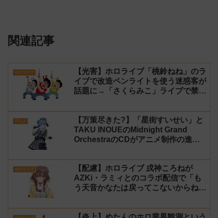
関連記事
【光害】ホロライブ「桃鈴ねね」のラ
ホロライブ
イブで改造ペンライトを使う迷惑客が
話題に→「さくらみこ」ライブで禁止
に【法的措置】
【万策尽きた?】「星街すいせい」と
アニメ
TAKU INOUEのMidnight Grand
OrchestraのCDがアニメ制作の進行
問題で発売中止に
【配慮】ホロライブ 戌神ころねが
ホロライブ
AZKi・ラミィとのコラボ配信で「も
う天音かなたは戻ってこないからね」
と発言した事について謝罪
【炎上】めたんのホロ業界観測という
ホロライブ