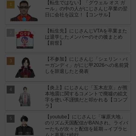
【転生ではない】「グウェル オス ガ
ール」の中の人がにじさんじ卒業の翌
日に会社を設立！【コンサル】
【転生先】にじさんじVTAを卒業また
は退学したメンバーのその後まとめ
【前世】
【不参加】にじさんじ「シェリン・バ
ーガンディ」がにじ甲2026への名前貸
しを辞退したと発表
【炎上】にじさんじ「五木左京」が熊
本地震に関するコメントで廃墟の絵文
字を使い不謹慎だと叩かれる【コンプ
ラ】
【youtube】にじさんじ「塚原大地」
のリズム天国配信がBANされ、ライバ
ーたちが次々と配信を延期→イブラヒ
ムと葛葉は続行