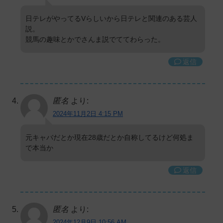
日テレがやってるVらしいから日テレと関連のある芸人
説。
競馬の趣味とかでさんま説でててわらった。
返信
匿名
より:
2024年11月2日 4:15 PM
元キャバだとか現在28歳だとか自称してるけど何処ま
で本当か
返信
匿名
より:
2024年12月9日 10:56 AM