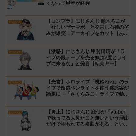
くなって半年が経過
【コンプラ】にじさんじ 鏑木ろこが
にじさんじ
「欲しいぜナマポ」と発言し石神のぞ
みが爆笑→アーカイブをカット【あら
なみマイクラ】
【激怒】にじさんじ 甲斐田晴が「ラ
にじさんじ
イブの銀テープを売る奴は2度とライ
ブに来るな」と発言【転売ヤー】
【光害】ホロライブ「桃鈴ねね」のラ
ホロライブ
イブで改造ペンライトを使う迷惑客が
話題に→「さくらみこ」ライブで禁止
に【法的措置】
【炎上】にじさんじ 緑仙が「vtuber
にじさんじ
で歌ってる人見たこと無いという理由
だけで埋もれてる名曲がある」という
生成AIの文章を投稿し叩かれる