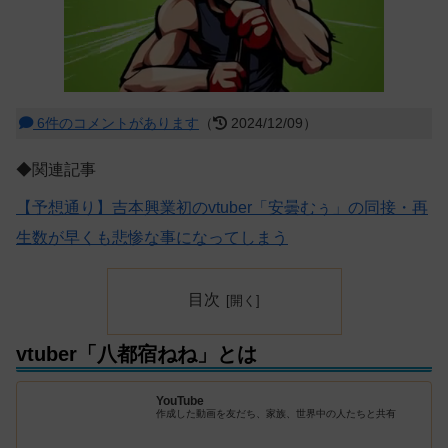
6件のコメントがあります
（
2024/12/09）
◆関連記事
【予想通り】吉本興業初のvtuber「安曇むぅ」の同接・再
生数が早くも悲惨な事になってしまう
目次
vtuber「八都宿ねね」とは
YouTube
作成した動画を友だち、家族、世界中の人たちと共有