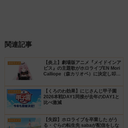
関連記事
【炎上】劇場版アニメ『メイドインア
ホロライブ
ビス』の主題歌がホロライブEN Mori
Calliope（森カリオペ）に決定し叩か
れる
【くろのわ効果】にじさんじ甲子園
にじさんじ
2026本戦DAY1同接が去年のDAY1と
比べ激減
【失踪】ホロライブを卒業した がう
ホロライブ
る・ぐらの転生先 sabaが配信をしな