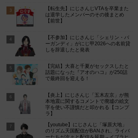
【転生先】にじさんじVTAを卒業また
は退学したメンバーのその後まとめ
【前世】
【不参加】にじさんじ「シェリン・バ
ーガンディ」がにじ甲2026への名前貸
しを辞退したと発表
【完結】大喜と千夏がセックスしたと
話題になった『アオのハコ』が250話
で最終回を迎える！
【炎上】にじさんじ「五木左京」が熊
本地震に関するコメントで廃墟の絵文
字を使い不謹慎だと叩かれる【コンプ
ラ】
【youtube】にじさんじ「塚原大地」
のリズム天国配信がBANされ、ライバ
ーたちが次々と配信を延期→イブラヒ