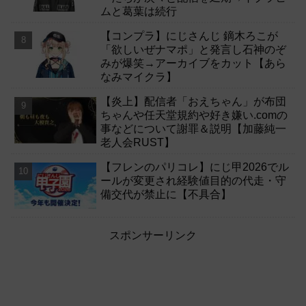
ムと葛葉は続行
【コンプラ】にじさんじ 鏑木ろこが
「欲しいぜナマポ」と発言し石神のぞ
みが爆笑→アーカイブをカット【あら
なみマイクラ】
【炎上】配信者「おえちゃん」が布団
ちゃんや任天堂規約や好き嫌い.comの
事などについて謝罪＆説明【加藤純一
老人会RUST】
【フレンのパリコレ】にじ甲2026でル
ールが変更され経験値目的の代走・守
備交代が禁止に【不具合】
スポンサーリンク