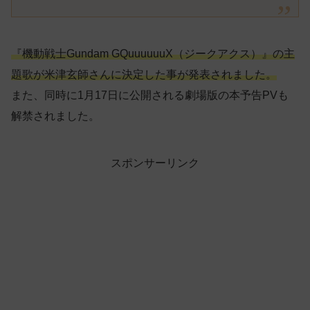
『機動戦士Gundam GQuuuuuuX（ジークアクス）』の主
題歌が米津玄師さんに決定した事が発表されました。
また、同時に1月17日に公開される劇場版の本予告PVも
解禁されました。
スポンサーリンク