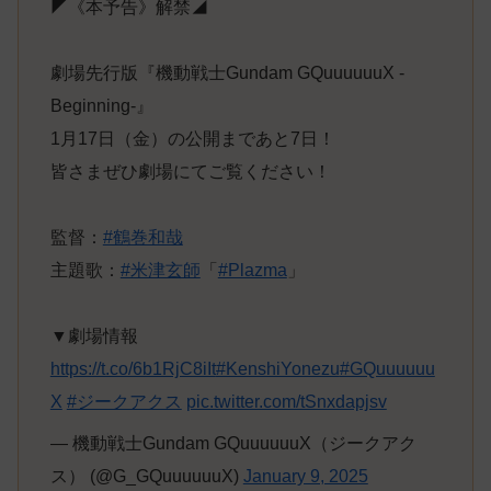
◤《本予告》解禁◢
劇場先行版『機動戦士Gundam GQuuuuuuX -
Beginning-』
1月17日（金）の公開まであと7日！
皆さまぜひ劇場にてご覧ください！
監督：
#鶴巻和哉
主題歌：
#米津玄師
「
#Plazma
」
▼劇場情報
https://t.co/6b1RjC8iIt
#KenshiYonezu
#GQuuuuuu
X
#ジークアクス
pic.twitter.com/tSnxdapjsv
— 機動戦士Gundam GQuuuuuuX（ジークアク
ス） (@G_GQuuuuuuX)
January 9, 2025