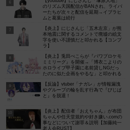
【youtube】にじさんじ「塚原大地」
のリズム天国配信がBANされ、ライバ
ーたちが次々と配信を延期→イブラヒ
ムと葛葉は続行
【炎上】にじさんじ「五木左京」が熊
本地震に関するコメントで廃墟の絵文
字を使い不謹慎だと叩かれる【コンプ
ラ】
【炎上】兎田ぺこらが『パワプロケモ
ミミリーグ』を開催→「博衣こよりの
ホロライブ甲子園に名前貸しNGだっ
たのに似た企画をやるな」と叩かれる
【反論】vtuber「ナガレ」が情報漏洩
やグループの輪を乱す行為で『びじぱ
と』を脱退！
【炎上】配信者「おえちゃん」が布団
ちゃんや任天堂規約や好き嫌い.comの
事などについて謝罪＆説明【加藤純一
老人会RUST】