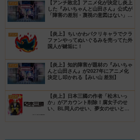
【アンチ敗北】アニメ化が決定し炎上
演！
アニメ
した『みいちゃんと山田さん』公式が
「障害の差別・蔑視の意図はない」と
発表！【みい山】
【炎上】ちいかわパクリキャラでクラ
アニメ
ファンやってぬいぐるみを売ってた外
国人が鍵垢に！
【炎上】知的障害が題材の『みいちゃ
アニメ
んと山田さん』が2027年にアニメ化
決定し叩かれる【みい山 差別】
【炎上】日本三國の作者「松木いっ
アニメ
か」がアカウント削除！腐女子のせ
い、BL同人のせい、夢女のせいと騒
がれるが、決定的な原因は不明