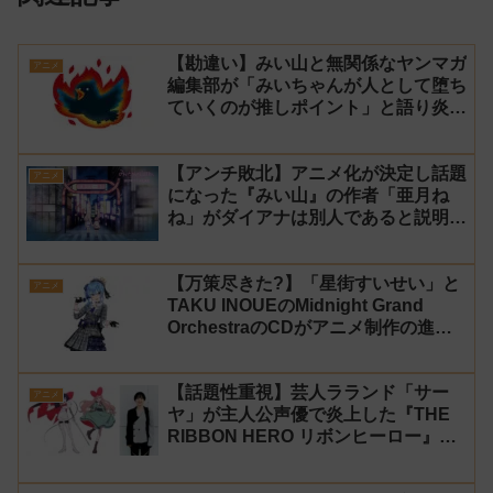
【勘違い】みい山と無関係なヤンマガ
アニメ
編集部が「みいちゃんが人として堕ち
ていくのが推しポイント」と語り炎上
し動画を非公開に【マガポケ シリウ
ス】
【アンチ敗北】アニメ化が決定し話題
アニメ
になった『みい山』の作者「亜月ね
ね」がダイアナは別人であると説明し
炎上
【万策尽きた?】「星街すいせい」と
アニメ
TAKU INOUEのMidnight Grand
OrchestraのCDがアニメ制作の進行
問題で発売中止に
【話題性重視】芸人ラランド「サー
アニメ
ヤ」が主人公声優で炎上した『THE
RIBBON HERO リボンヒーロー』に
にじさんじvtuber「月ノ美兎」「ル
ンルン」「でびでび・でびる」が出