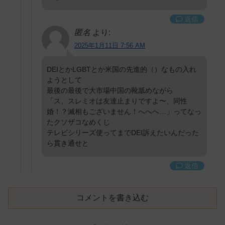
返信
匿名
より:
2025年1月11日 7:56 AM
DEIとかLGBTとか米国の先進的（）なもの入れ
ようとして
最後の最後で大市場中国の靴舐めながら
「ス、スレミオは友達止まりですよ〜、同性
婚！？滅相もございません！へへへ…」ってなっ
たクソザコなめくじ
テレビシリーズ使ってまでDEI訴えたいんだった
ら貫き通せと
返信
コメントを書き込む