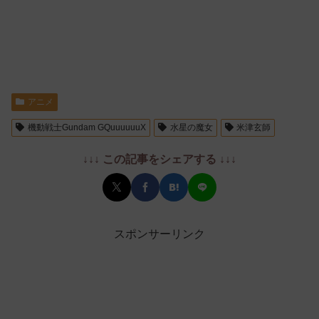
アニメ
機動戦士Gundam GQuuuuuuX
水星の魔女
米津玄師
↓↓↓ この記事をシェアする ↓↓↓
スポンサーリンク