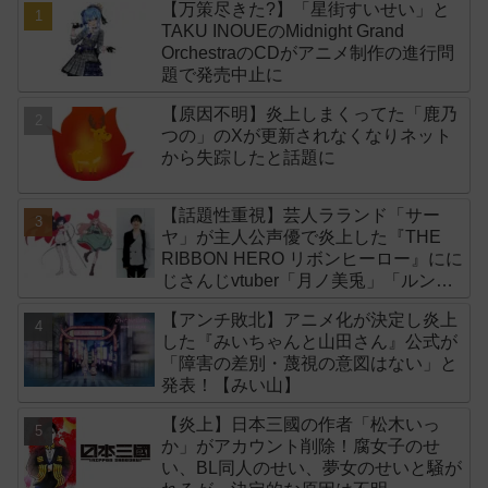
【万策尽きた?】「星街すいせい」と
TAKU INOUEのMidnight Grand
OrchestraのCDがアニメ制作の進行問
題で発売中止に
【原因不明】炎上しまくってた「鹿乃
つの」のXが更新されなくなりネット
から失踪したと話題に
【話題性重視】芸人ラランド「サー
ヤ」が主人公声優で炎上した『THE
RIBBON HERO リボンヒーロー』にに
じさんじvtuber「月ノ美兎」「ルンル
ン」「でびでび・でびる」が出演！
【アンチ敗北】アニメ化が決定し炎上
した『みいちゃんと山田さん』公式が
「障害の差別・蔑視の意図はない」と
発表！【みい山】
【炎上】日本三國の作者「松木いっ
か」がアカウント削除！腐女子のせ
い、BL同人のせい、夢女のせいと騒が