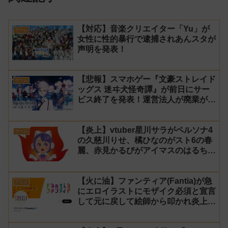
【対応】音楽クリエイター「Yu」が
ゲーム
女性に性的暴行で逮捕されあんスタが
声明を発表！
【悲報】スマホゲー『文豪ストレイド
ゲーム
ッグス 迷ヰ犬怪奇譚』が前日にサー
ビス終了を発表！運営法人が廃業が原
因
【炎上】vtuber星川サラがペルソナ4
ゲーム
の久慈川りせ、橘ひなのがスト6の春
麗、赤見かるびがアイマスのはるちは
みきとコラボすると発表され叩かれる
【火に油】ファンティア(Fantia)が急
アニメ
にエロイラストにモザイク必須と宣言
して元に戻して絵師から叩かれ炎上し
た件について長文で言い訳！【警察】