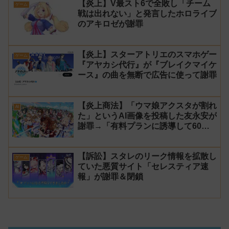
【炎上】V最スト6で全敗し「チーム
ゲーム
戦は出れない」と発言したホロライブ
のアキロゼが謝罪
【炎上】スターアトリエのスマホゲー
ゲーム
『アヤカシ代行』が『ブレイクマイケ
ース』の曲を無断で広告に使って謝罪
【炎上商法】「ウマ娘アクスタが割れ
AI
た」というAI画像を投稿した友永安が
謝罪→「有料プランに誘導して60万
円儲かった」と発言し規約違反のウマ
娘エロイラストをリポスト！
【訴訟】スタレのリーク情報を拡散し
ゲーム
ていた悪質サイト「セレスティア速
報」が謝罪＆閉鎖