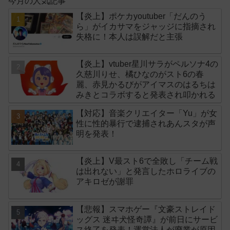
今月の人気記事
【炎上】ポケカyoutuber「だんのう
ら」がイカサマをジャッジに指摘され
失格に！本人は誤解だと主張
【炎上】vtuber星川サラがペルソナ4の
久慈川りせ、橘ひなのがスト6の春
麗、赤見かるびがアイマスのはるちは
みきとコラボすると発表され叩かれる
【対応】音楽クリエイター「Yu」が女
性に性的暴行で逮捕されあんスタが声
明を発表！
【炎上】V最スト6で全敗し「チーム戦
は出れない」と発言したホロライブの
アキロゼが謝罪
【悲報】スマホゲー『文豪ストレイド
ッグス 迷ヰ犬怪奇譚』が前日にサービ
ス終了を発表！運営法人が廃業が原因