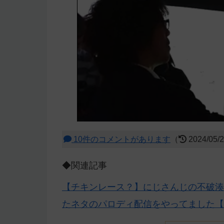
10件のコメントがあります
（
2024/05/
◆関連記事
【チキンレース？】にじさんじの不破湊が
たネタのパロディ配信をやってました【