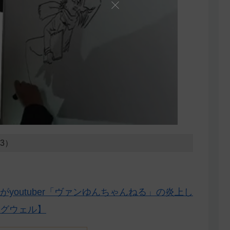
23）
youtuber「ヴァンゆんちゃんねる」の炎上し
グウェル】