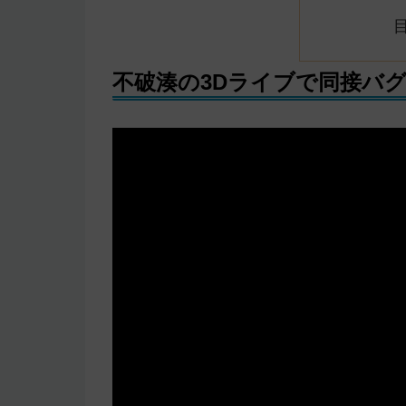
不破湊の3Dライブで同接バ