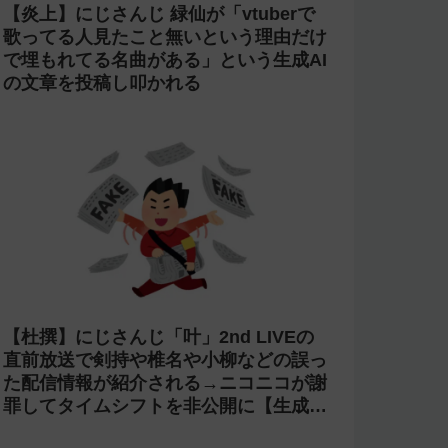
【炎上】にじさんじ 緑仙が「vtuberで
歌ってる人見たこと無いという理由だけ
で埋もれてる名曲がある」という生成AI
の文章を投稿し叩かれる
【杜撰】にじさんじ「叶」2nd LIVEの
直前放送で剣持や椎名や小柳などの誤っ
た配信情報が紹介される→ニコニコが謝
罪してタイムシフトを非公開に【生成
AI?】