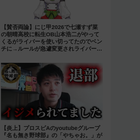
【賛否両論】にじ甲2026で七瀬すず菜
の朝晴高校に転生OB山本浩二がやって
くるがライバーを使い切ってたのでベン
チに→ルールが急遽変更されライバーの
転生が可能に
【炎上】プロスピAのyoutubeグループ
『名も無き野球部』の「やちゃお。」が