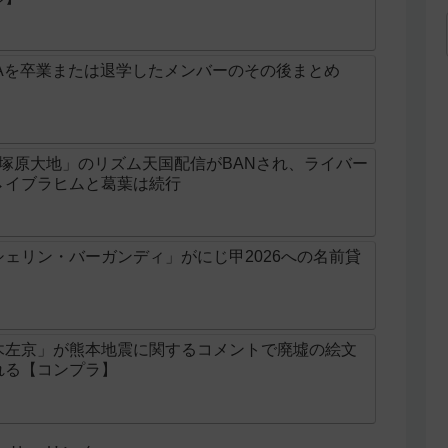
Aを卒業または退学したメンバーのその後まとめ
じ「塚原大地」のリズム天国配信がBANされ、ライバー
→イブラヒムと葛葉は続行
ェリン・バーガンディ」がにじ甲2026への名前貸
木左京」が熊本地震に関するコメントで廃墟の絵文
れる【コンプラ】