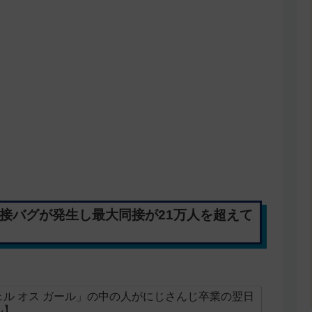
接バグが発生し最大同接が21万人を超えて
ル オス ガール」の中の人がにじさんじ卒業の翌日
ル】