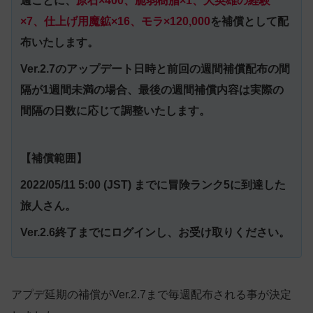
週ごとに、
原石×400、脆弱樹脂×1、大英雄の経験
×7、仕上げ用魔鉱×16、モラ×120,000
を補償として配
布いたします。
Ver.2.7のアップデート日時と前回の週間補償配布の間
隔が1週間未満の場合、最後の週間補償内容は実際の
間隔の日数に応じて調整いたします。
【補償範囲】
2022/05/11 5:00 (JST) までに冒険ランク5に到達した
旅人さん。
Ver.2.6終了までにログインし、お受け取りください。
アプデ延期の補償がVer.2.7まで毎週配布される事が決定