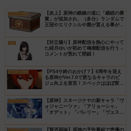
【炎上】原神の鍛錬の道に「継続の褒
アップデート情報
賞」が追加され、（多分）ランダムで
王冠やエリクシルや塵が貰える事が判
明
【対立煽り】原神配信を熱心にやって
vtuber
た緋月ゆいが初めて鳴潮配信を行う→
コメントが荒れて閉鎖！
【PS4サ終のおかげ？】6周年を迎え
アップデート情報
る原神がVer.7.0で更なるキャラのビ
ジュ向上を宣言！スペックはほぼ変わ
らず【過去キャラ ディルック】
【原神】スネージナヤの新キャラ「ヴ
アップデート情報
ォジャニーツァ」「アリョーシャ」
「オデット」「バレリー」「ヴェス
ナ」「ダニカ」「ノイ」「ミティヤ」
「アナスターシャ・フョードロヴナ・
【賛否両論】原神の予告番組で声優の
スネージナヤ」が一斉に発表！【声優
アップデート情報