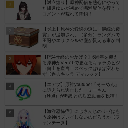
【対立煽り】原神配信を熱心にやって
た緋月ゆいが初めて鳴潮配信を行う→
コメントが荒れて閉鎖！
【炎上】原神の鍛錬の道に「継続の褒
賞」が追加され、（多分）ランダムで
王冠やエリクシルや塵が貰える事が判
明
【PS4サ終のおかげ？】6周年を迎え
る原神がVer.7.0で更なるキャラのビジ
ュ向上を宣言！スペックはほぼ変わら
ず【過去キャラ ディルック】
【エアプ】原神youtuber「そーめん」
に訴えられ逃亡した「ミーさん」
（Null）が鳴潮との対立動画を投稿！
【海洋恐怖症】にじさんじのリゼはも
う原神はプレイしないのだろうか【フ
ォンテーヌ】