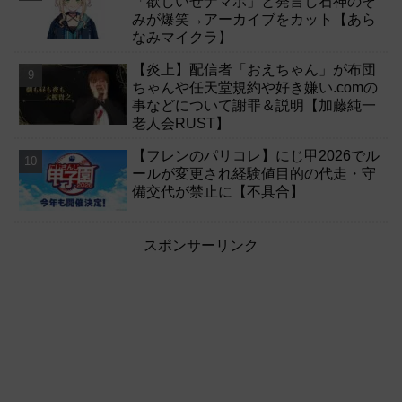
「欲しいぜナマポ」と発言し石神のぞ
みが爆笑→アーカイブをカット【あら
なみマイクラ】
【炎上】配信者「おえちゃん」が布団
ちゃんや任天堂規約や好き嫌い.comの
事などについて謝罪＆説明【加藤純一
老人会RUST】
【フレンのパリコレ】にじ甲2026でル
ールが変更され経験値目的の代走・守
備交代が禁止に【不具合】
スポンサーリンク