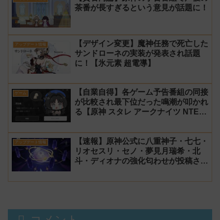
茶番が長すぎるという意見が話題に！
氷神 第10位】
【デザイン変更】魔神任務で死亡した
アップデート情報
サンドローネの実装が発表され話題
に！【氷元素 超電導】
【自業自得】各ゲーム予告番組の同接
ゲーム
が比較され最下位だった鳴潮が叩かれ
る【原神 スタレ アークナイツ NTE
ゼンゼロ】
【速報】原神公式に八重神子・七七・
アップデート情報
リオセスリ・セノ・夢見月瑞希・北
斗・ディオナの強化匂わせが投稿され
る！【魔導】
コメント