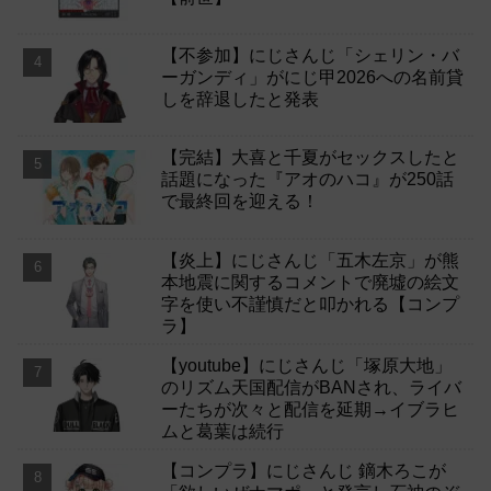
【不参加】にじさんじ「シェリン・バ
ーガンディ」がにじ甲2026への名前貸
しを辞退したと発表
【完結】大喜と千夏がセックスしたと
話題になった『アオのハコ』が250話
で最終回を迎える！
【炎上】にじさんじ「五木左京」が熊
本地震に関するコメントで廃墟の絵文
字を使い不謹慎だと叩かれる【コンプ
ラ】
【youtube】にじさんじ「塚原大地」
のリズム天国配信がBANされ、ライバ
ーたちが次々と配信を延期→イブラヒ
ムと葛葉は続行
【コンプラ】にじさんじ 鏑木ろこが