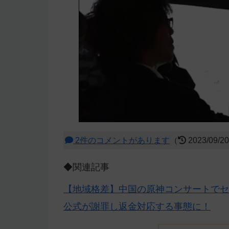
2件のコメントがあります
（
2023/09/2
◆関連記事
【地域格差】中国の原神コンサートでセ
公式が謝罪し返金対応する事態に！