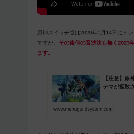
原神スイッチ版は2020年1月14日に
ですが、
その後何の音沙汰も無く2023
ます。
【注意】原神
デマが拡散
www.menuguildsystem.com