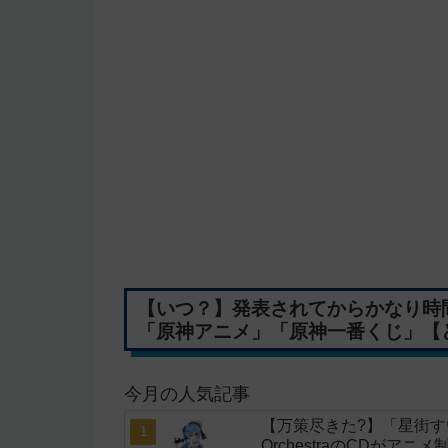
【いつ？】発表されてからかなり時
「原神アニメ」「原神一番くじ」【
今月の人気記事
【万策尽きた?】「星街すいせい」
OrchestraのCDがア