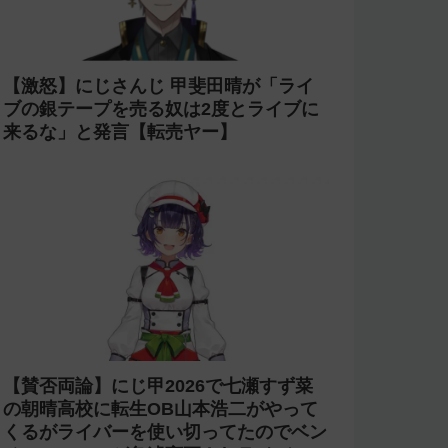
【激怒】にじさんじ 甲斐田晴が「ライ
ブの銀テープを売る奴は2度とライブに
来るな」と発言【転売ヤー】
【賛否両論】にじ甲2026で七瀬すず菜
の朝晴高校に転生OB山本浩二がやって
くるがライバーを使い切ってたのでベン