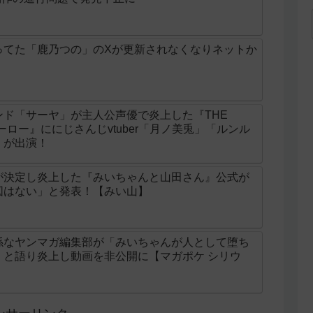
ってた「鹿乃つの」のXが更新されなくなりネットか
ド「サーヤ」が主人公声優で炎上した『THE
ンヒーロー』ににじさんじvtuber「月ノ美兎」「ルンル
」が出演！
が決定し炎上した『みいちゃんと山田さん』公式が
図はない」と発表！【みい山】
係なヤンマガ編集部が「みいちゃんが人として堕ち
」と語り炎上し動画を非公開に【マガポケ シリウ