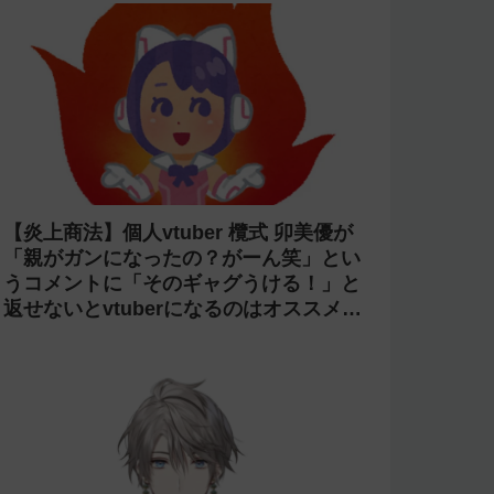
【炎上商法】個人vtuber 欖式 卯美優が
「親がガンになったの？がーん笑」とい
うコメントに「そのギャグうける！」と
返せないとvtuberになるのはオススメし
ないと投稿し叩かれる