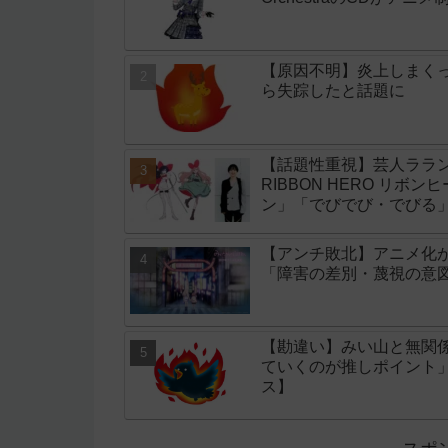
【原因不明】炎上しまく
ら失踪したと話題に
【話題性重視】芸人ララン
RIBBON HERO リボ
ン」「でびでび・でびる
【アンチ敗北】アニメ化
「障害の差別・蔑視の意
【勘違い】みい山と無関
ていくのが推しポイント
ス】