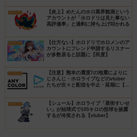
【炎上】めたんのホロ業界観測という
ホロライブ
アカウントが「ホロドリは見た事ない
高評価率」と過剰に持ち上げ叩かれる
【仕方ない】ホロドリでホロメンのア
ホロライブ
カウントにフレンド申請するリスナー
が多数居ると話題に【民度】
【注意】熊本の震度7の地震によりに
にじさんじ
じさんじ・ホロライブなどのvtuber
たちが次々と配信を中止・延期に【不
謹慎厨】
【シュール】ホロライブ「星街すいせ
ホロライブ
い」が始球式で105キロの投球を披露
するが冷笑される【vtuber】