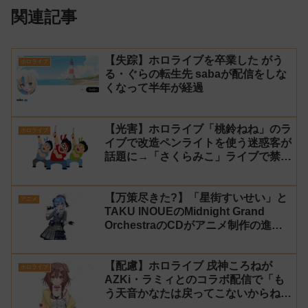
関連記事
【失踪】ホロライブを卒業した がう
ホロライブ
る・ぐらの転生先 sabaが配信をしな
くなって半年が経過
【光害】ホロライブ「桃鈴ねね」のラ
ホロライブ
イブで改造ペンライトを使う迷惑客が
話題に→「さくらみこ」ライブで禁止
に【法的措置】
【万策尽きた?】「星街すいせい」と
アニメ
TAKU INOUEのMidnight Grand
OrchestraのCDがアニメ制作の進行
問題で発売中止に
【配慮】ホロライブ 戌神ころねが
ホロライブ
AZKi・ラミィとのコラボ配信で「も
う天音かなたは戻ってこないからね」
と発言した事について謝罪