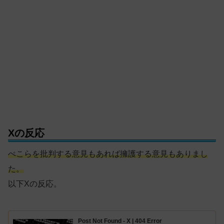
Xの反応
ぺこらを批判する意見もあれば擁護する意見もありまし
た。
以下Xの反応。
Post Not Found - X | 404 Error