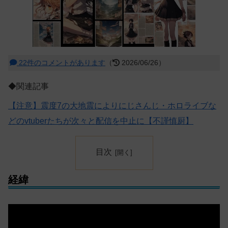
22件のコメントがあります
（
2026/06/26）
◆関連記事
【注意】震度7の大地震によりにじさんじ・ホロライブな
どのvtuberたちが次々と配信を中止に【不謹慎厨】
目次
経緯