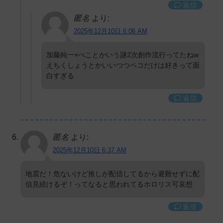
返信
匿名
より:
2025年12月10日 6:06 AM
加藤純一×ぺことかいう謎2次創作流行ってたねw
えちくしょうとかいいつつペコだけは好きって面
白すぎる
返信
匿名
より:
2025年12月10日 6:37 AM
地震だ！危ないけど推しが配信してるから避難せずに配
信見続けるぞ！ってなると思われてるホロリス可哀想
返信