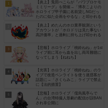
【炎上】兎田ぺこらが『パワプロケモ
ミミリーグ』を開催→「博衣こよりの
ホロライブ甲子園に名前貸しNGだっ
たのに似た企画をやるな」と叩かれる
【炎上】めたんのホロ業界観測という
アカウントが「ホロドリは見た事ない
高評価率」と過剰に持ち上げ叩かれる
【悲報】ホロライブ「桃鈴ねね」が1st
ライブ前に耳から血を出し両耳難聴に
なってしまう【ねねち】
【光害】ホロライブ「桃鈴ねね」のラ
イブで改造ペンライトを使う迷惑客が
話題に→「さくらみこ」ライブで禁止
に【法的措置】
【悲報】ホロライブ「儒烏風亭らで
ん」の台湾特撮人形劇の配信が誤BAN
され非公開に