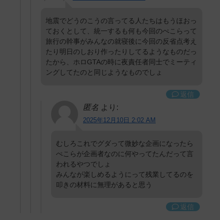
地震でどうのこうの言ってる人たちはもうほおっ
ておくとして、統一するも何も今回のぺこらって
旅行の幹事がみんなの就寝後に今回の反省点考え
たり明日のしおり作ったりしてるようなものだっ
たから、ホロGTAの時に夜責任者同士でミーティ
ングしてたのと同じようなものでしょ
返信
匿名
より:
2025年12月10日 2:02 AM
むしろこれでグダって微妙な企画になったら
ぺこらが企画者なのに何やってたんだって言
われるやつでしょ
みんなが楽しめるようにって残業してるのを
叩きの材料に無理があると思う
返信