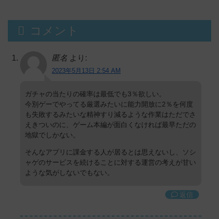
コメント
匿名
より:
2023年5月13日 2:54 AM
ガチャの当たりの確率は最低でも3％欲しい。
今別ゲーでやってる厳選みたいに能力開放に2％を何度
も失敗するみたいな精神すり減るような作業はただでさ
えきついのに、ゲーム本編が面白くなければ最早ただの
地獄でしかない。
そんなアプリに課金する人が居るとは思えないし、ソシ
ャゲのサービスを続けることに対する運営の考えが甘い
ような気がしないでもない。
返信