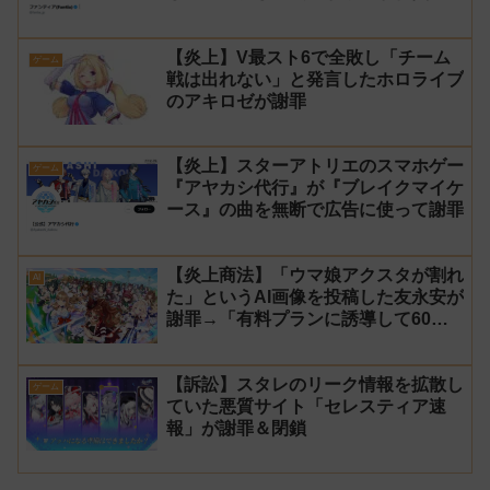
た件について長文で言い訳！【警察】
【炎上】V最スト6で全敗し「チーム
ゲーム
戦は出れない」と発言したホロライブ
のアキロゼが謝罪
【炎上】スターアトリエのスマホゲー
ゲーム
『アヤカシ代行』が『ブレイクマイケ
ース』の曲を無断で広告に使って謝罪
【炎上商法】「ウマ娘アクスタが割れ
AI
た」というAI画像を投稿した友永安が
謝罪→「有料プランに誘導して60万
円儲かった」と発言し規約違反のウマ
娘エロイラストをリポスト！
【訴訟】スタレのリーク情報を拡散し
ゲーム
ていた悪質サイト「セレスティア速
報」が謝罪＆閉鎖