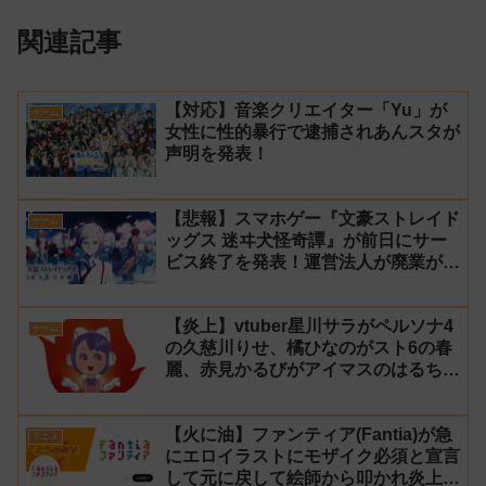
関連記事
【対応】音楽クリエイター「Yu」が
ゲーム
女性に性的暴行で逮捕されあんスタが
声明を発表！
【悲報】スマホゲー『文豪ストレイド
ゲーム
ッグス 迷ヰ犬怪奇譚』が前日にサー
ビス終了を発表！運営法人が廃業が原
因
【炎上】vtuber星川サラがペルソナ4
ゲーム
の久慈川りせ、橘ひなのがスト6の春
麗、赤見かるびがアイマスのはるちは
みきとコラボすると発表され叩かれる
【火に油】ファンティア(Fantia)が急
アニメ
にエロイラストにモザイク必須と宣言
して元に戻して絵師から叩かれ炎上し