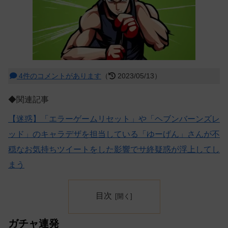
4件のコメントがあります
（
2023/05/13）
◆関連記事
【迷惑】「エラーゲームリセット」や「ヘブンバーンズレ
ッド」のキャラデザを担当している「ゆーげん」さんが不
穏なお気持ちツイートをした影響でサ終疑惑が浮上してし
まう
目次
ガチャ連発