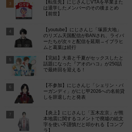
【転生先】にじさんじVTAを卒業また
は退学したメンバーのその後まとめ
【前世】
【youtube】にじさんじ「塚原大地」
のリズム天国配信がBANされ、ライバ
ーたちが次々と配信を延期→イブラヒ
ムと葛葉は続行
【完結】大喜と千夏がセックスしたと
話題になった『アオのハコ』が250話
で最終回を迎える！
【不参加】にじさんじ「シェリン・バ
ーガンディ」がにじ甲2026への名前貸
しを辞退したと発表
【炎上】にじさんじ「五木左京」が熊
本地震に関するコメントで廃墟の絵文
字を使い不謹慎だと叩かれる【コンプ
ラ】