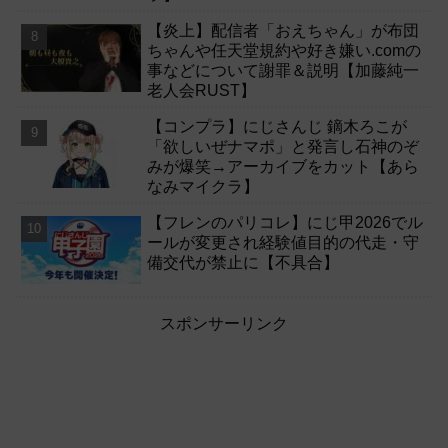
【炎上】配信者「おえちゃん」が布団
ちゃんや任天堂規約や好き嫌い.comの
事などについて謝罪＆説明【加藤純一
老人会RUST】
【コンプラ】にじさんじ 鏑木ろこが
「欲しいぜナマポ」と発言し石神のぞ
みが爆笑→アーカイブをカット【あら
なみマイクラ】
【フレンのパリコレ】にじ甲2026でル
ールが変更され経験値目的の代走・守
備交代が禁止に【不具合】
スポンサーリンク