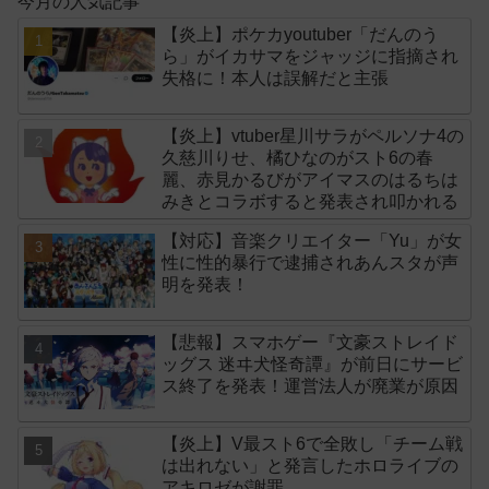
今月の人気記事
【炎上】ポケカyoutuber「だんのう
ら」がイカサマをジャッジに指摘され
失格に！本人は誤解だと主張
【炎上】vtuber星川サラがペルソナ4の
久慈川りせ、橘ひなのがスト6の春
麗、赤見かるびがアイマスのはるちは
みきとコラボすると発表され叩かれる
【対応】音楽クリエイター「Yu」が女
性に性的暴行で逮捕されあんスタが声
明を発表！
【悲報】スマホゲー『文豪ストレイド
ッグス 迷ヰ犬怪奇譚』が前日にサービ
ス終了を発表！運営法人が廃業が原因
【炎上】V最スト6で全敗し「チーム戦
は出れない」と発言したホロライブの
アキロゼが謝罪