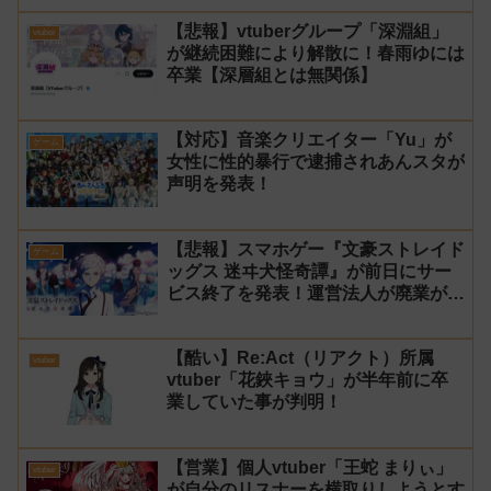
はオススメしないと投稿し叩かれる
【悲報】vtuberグループ「深淵組」
vtuber
が継続困難により解散に！春雨ゆには
卒業【深層組とは無関係】
【対応】音楽クリエイター「Yu」が
ゲーム
女性に性的暴行で逮捕されあんスタが
声明を発表！
【悲報】スマホゲー『文豪ストレイド
ゲーム
ッグス 迷ヰ犬怪奇譚』が前日にサー
ビス終了を発表！運営法人が廃業が原
因
【酷い】Re:Act（リアクト）所属
vtuber
vtuber「花鋏キョウ」が半年前に卒
業していた事が判明！
【営業】個人vtuber「王蛇 まりぃ」
vtuber
が自分のリスナーを横取りしようとす