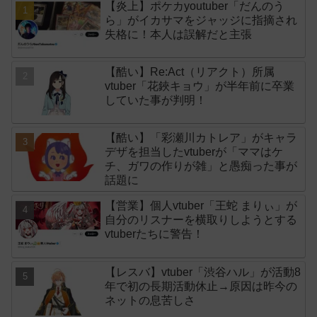
【炎上】ポケカyoutuber「だんのう
ら」がイカサマをジャッジに指摘され
失格に！本人は誤解だと主張
【酷い】Re:Act（リアクト）所属
vtuber「花鋏キョウ」が半年前に卒業
していた事が判明！
【酷い】「彩瀬川カトレア」がキャラ
デザを担当したvtuberが「ママはケ
チ、ガワの作りが雑」と愚痴った事が
話題に
【営業】個人vtuber「王蛇 まりぃ」が
自分のリスナーを横取りしようとする
vtuberたちに警告！
【レスバ】vtuber「渋谷ハル」が活動8
年で初の長期活動休止→原因は昨今の
ネットの息苦しさ