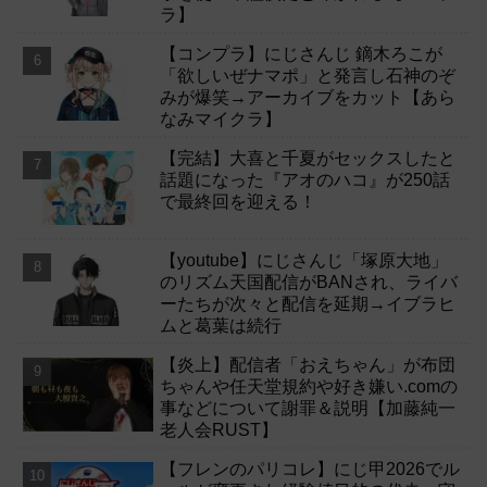
ラ】
【コンプラ】にじさんじ 鏑木ろこが
「欲しいぜナマポ」と発言し石神のぞ
みが爆笑→アーカイブをカット【あら
なみマイクラ】
【完結】大喜と千夏がセックスしたと
話題になった『アオのハコ』が250話
で最終回を迎える！
【youtube】にじさんじ「塚原大地」
のリズム天国配信がBANされ、ライバ
ーたちが次々と配信を延期→イブラヒ
ムと葛葉は続行
【炎上】配信者「おえちゃん」が布団
ちゃんや任天堂規約や好き嫌い.comの
事などについて謝罪＆説明【加藤純一
老人会RUST】
【フレンのパリコレ】にじ甲2026でル