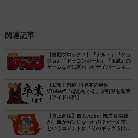
関連記事
【自動ブロック？】『ナルト』『ジョ
ゲーム
ジョ』『ドラゴンボール』『鬼滅』の
ゲームなどに関わったサイバーコネク
トツーの松山洋が少年ジャンプ公式に
ブロックされてしまう
【悲報】自称“世界初の男性
vtuber
VTuber”「ばあちゃる」が引退を発表
【アイドル部】
【炎上商法】個人vtuber 欖式 卯美優
vtuber
が「親がガンになったの？がーん笑」
というコメントに「そのギャグうけ
る！」と返せないとvtuberになるの