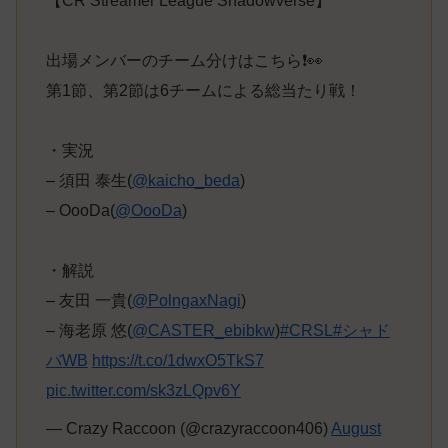
【CR Streamer League Shadowverse】
出場メンバーのチーム分けはこちら❗️👀
第1節、第2節は6チームによる総当たり戦！
・実況
– 須田 泰生(
@kaicho_beda
)
– OooDa(
@OooDa
)
・解説
– 友田 一貴(
@PolngaxNagi
)
– 海老原 悠(
@CASTER_ebibkw
)
#CRSL
#シャド
バWB
https://t.co/1dwxO5TkS7
pic.twitter.com/sk3zLQpv6Y
— Crazy Raccoon (@crazyraccoon406)
August