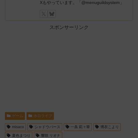
Xもやっています。「@menuguildsystem」
スポンサーリンク
ゲーム
ホロライブ
misaco
シャドウバース
一条 莉々華
博衣こより
夏色まつり
響咲 リオナ