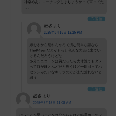
神楽めあにコーチングしましょうかって言ってた
し。
返信
匿名
より:
2025年8月15日 12:25 PM
嫁おるから荒れんやろで済む簡単な話なら
TheK4senだとかもっと色んな大会に出てい
けるんだろうけどな
多分ユニコーンは男だったら大体誰でもダメ
って奴がほとんどだと思うけど一周回ってハ
セシンみたいなキャラの方がまだ荒れないと
思う
返信
匿名
より:
2025年8月15日 11:08 AM
いいことか悪いことかは分からんけど結局ホロのフ