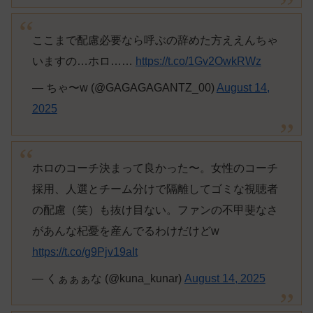
ここまで配慮必要なら呼ぶの辞めた方ええんちゃ
いますの…ホロ……
https://t.co/1Gv2OwkRWz
— ちゃ〜w (@GAGAGAGANTZ_00)
August 14,
2025
ホロのコーチ決まって良かった〜。女性のコーチ
採用、人選とチーム分けで隔離してゴミな視聴者
の配慮（笑）も抜け目ない。ファンの不甲斐なさ
があんな杞憂を産んでるわけだけどw
https://t.co/g9Pjv19aIt
— くぁぁぁな (@kuna_kunar)
August 14, 2025