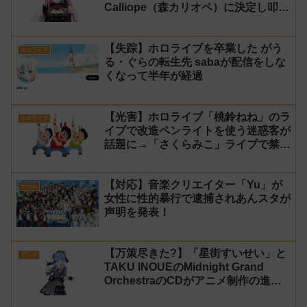
Calliope（森カリオペ）に決定し叩か
れる
【失踪】ホロライブを卒業した がう
ホロライブ
る・ぐらの転生先 sabaが配信をしな
くなって半年が経過
【光害】ホロライブ「桃鈴ねね」のラ
ホロライブ
イブで改造ペンライトを使う迷惑客が
話題に→「さくらみこ」ライブで禁止
に【法的措置】
【対応】音楽クリエイター「Yu」が
ゲーム
女性に性的暴行で逮捕されあんスタが
声明を発表！
【万策尽きた?】「星街すいせい」と
アニメ
TAKU INOUEのMidnight Grand
OrchestraのCDがアニメ制作の進行
問題で発売中止に