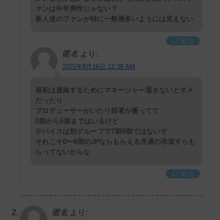
ァンは中年男性じゃない？
新人達のファンが特に一般層多いようには見えない
返信
匿名
より:
2025年8月16日 12:38 AM
最初は連絡するためにマネージャー通さないとダメ
だったり
プロデューサーがいたり部署が番ってて
0期から6期まではいるけど
デバイスは別グループで7期8期ではないぞ
それこそ0〜6期のJPならもらえる共通の衣装すらも
らってないからな
返信
匿名
より: