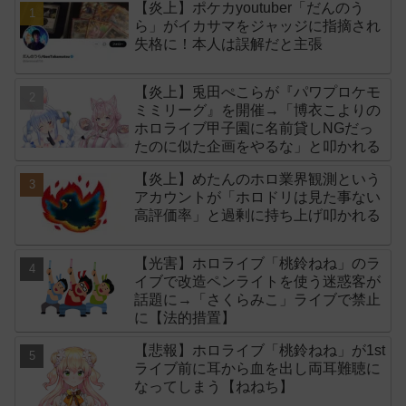
【炎上】ポケカyoutuber「だんのう
ら」がイカサマをジャッジに指摘され
失格に！本人は誤解だと主張
【炎上】兎田ぺこらが『パワプロケモ
ミミリーグ』を開催→「博衣こよりの
ホロライブ甲子園に名前貸しNGだっ
たのに似た企画をやるな」と叩かれる
【炎上】めたんのホロ業界観測という
アカウントが「ホロドリは見た事ない
高評価率」と過剰に持ち上げ叩かれる
【光害】ホロライブ「桃鈴ねね」のラ
イブで改造ペンライトを使う迷惑客が
話題に→「さくらみこ」ライブで禁止
に【法的措置】
【悲報】ホロライブ「桃鈴ねね」が1st
ライブ前に耳から血を出し両耳難聴に
なってしまう【ねねち】