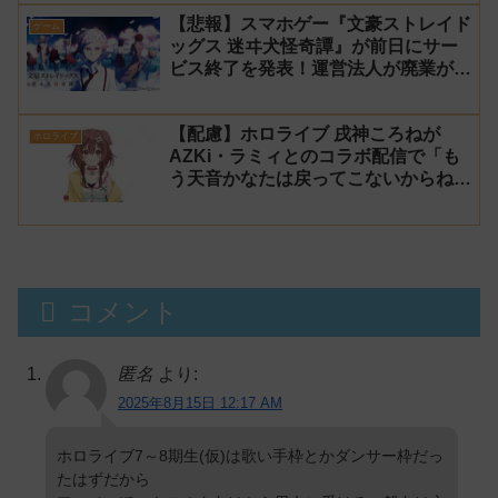
【悲報】スマホゲー『文豪ストレイド
ゲーム
ッグス 迷ヰ犬怪奇譚』が前日にサー
ビス終了を発表！運営法人が廃業が原
因
【配慮】ホロライブ 戌神ころねが
ホロライブ
AZKi・ラミィとのコラボ配信で「も
う天音かなたは戻ってこないからね」
と発言した事について謝罪
コメント
匿名
より:
2025年8月15日 12:17 AM
ホロライブ7～8期生(仮)は歌い手枠とかダンサー枠だっ
たはずだから