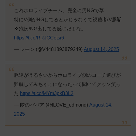
これホロライブチーム、完全に男NGで草
特にV側がNGしてるとかじゃなくて視聴者(V豚🐷
💢)側がNG出してる感じだよな。
https://t.co/RRJGCetsi6
— レモン (@V4481893879249)
August 14, 2025
豚達がうるさいからホロライブ側のコーチ選びが
難航してみちゃこになったって聞いてクッソ笑っ
た
https://t.co/MYm3pkB3L2
— 隣のババア (@ILOVE_edmond)
August 14,
2025