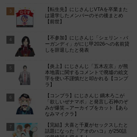
【転生先】にじさんじVTAを卒業また
は退学したメンバーのその後まとめ
【前世】
【不参加】にじさんじ「シェリン・バ
ーガンディ」がにじ甲2026への名前貸
しを辞退したと発表
【炎上】にじさんじ「五木左京」が熊
本地震に関するコメントで廃墟の絵文
字を使い不謹慎だと叩かれる【コンプ
ラ】
【コンプラ】にじさんじ 鏑木ろこが
「欲しいぜナマポ」と発言し石神のぞ
みが爆笑→アーカイブをカット【あら
なみマイクラ】
【完結】大喜と千夏がセックスしたと
話題になった『アオのハコ』が250話