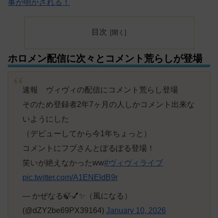
事が明かされる！
目次
ホロメン配信に次々とコメント荒らしが登場
速報 ヴィヴィの配信にコメント荒らし登場
そのため登録者2年7ヶ月の人しかコメント出来な
いようにした
（デビューしてから今1年ちょっと）
コメントにフブさんとぽるぽる登場！
笑いが絶えなかったww
#ヴィヴィライブ
pic.twitter.com/A1ENEldB9r
— かぜなる🍃💅✨（風になる）
(@dZY2be69PX39164)
January 10, 2026