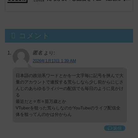
謹慎厨】
コメント
匿名
より:
2026年1月13日 1:39 AM
日本語の政治系ワードとかを一文字毎に記号を挟んで大
量のアカウントで連投する荒らしなら少し前からにじさ
んじのあらゆるライバーの配信でも毎日のように見かけ
る
最近だと⚪︎市⚪︎苗万歳とか
VTuberを狙った荒らしなのかYouTubeのライブ配信全
体を狙ってんのかは分からん
返信