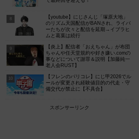
で最終回を迎える！
【youtube】にじさんじ「塚原大地」
のリズム天国配信がBANされ、ライバ
ーたちが次々と配信を延期→イブラヒ
ムと葛葉は続行
【炎上】配信者「おえちゃん」が布団
ちゃんや任天堂規約や好き嫌い.comの
事などについて謝罪＆説明【加藤純一
老人会RUST】
【フレンのパリコレ】にじ甲2026でル
ールが変更され経験値目的の代走・守
備交代が禁止に【不具合】
スポンサーリンク