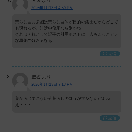
匿名
より:
2026年1月13日 4:59 PM
荒らし国共栄圏は荒らし自体が目的の集団だからどこで
も現れるが、誹謗中傷系なら別かね
それはそれとして記事の引用ポストに一人ちょっとアレ
な思想の奴おるなぁ
返信
匿名
より:
2026年1月13日 7:13 PM
巣から出てこない分荒らしのほうがマシなんだよね
え・・・
返信