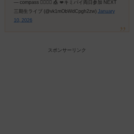
— compass 🏴‍☠️🧟‍♀️ 🎪 💋キミパイ両日参加 NEXT
三期生ライブ (@vk1mObWdCpgh2zw)
January
10, 2026
スポンサーリンク