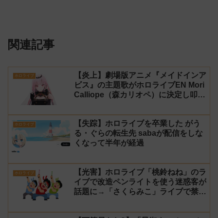
関連記事
【炎上】劇場版アニメ『メイドインア
ホロライブ
ビス』の主題歌がホロライブEN Mori
Calliope（森カリオペ）に決定し叩か
れる
【失踪】ホロライブを卒業した がう
ホロライブ
る・ぐらの転生先 sabaが配信をしな
くなって半年が経過
【光害】ホロライブ「桃鈴ねね」のラ
ホロライブ
イブで改造ペンライトを使う迷惑客が
話題に→「さくらみこ」ライブで禁止
に【法的措置】