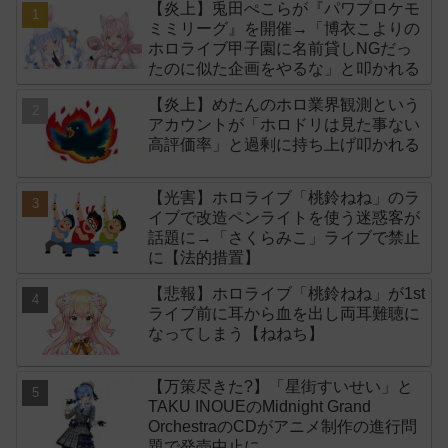
【炎上】兎田ぺこらが『パワプロケモ
ミミリーグ』を開催→「博衣こよりの
ホロライブ甲子園に名前貸しNGだっ
たのに似た企画をやるな」と叩かれる
【炎上】めたんのホロ業界観測という
アカウントが「ホロドリは見た事ない
高評価率」と過剰に持ち上げ叩かれる
【光害】ホロライブ「桃鈴ねね」のラ
イブで改造ペンライトを使う迷惑客が
話題に→「さくらみこ」ライブで禁止
に【法的措置】
【悲報】ホロライブ「桃鈴ねね」が1st
ライブ前に耳から血を出し両耳難聴に
なってしまう【ねねち】
【万策尽きた?】「星街すいせい」と
TAKU INOUEのMidnight Grand
OrchestraのCDがアニメ制作の進行問
題で発売中止に