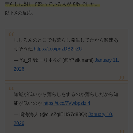
荒らしに対して怒っている人が多数でした。
以下Xの反応。
ししろんのとこでも荒らし発生してたから関連あ
りそうね
https://t.co/pnzDB2IrZU
— Yu_Я!/ゆーり🌲♌️☄️ (@Y7sikinami)
January 11,
2026
知能が低いから荒らしをするのか荒らしだから知
能が低いのか
https://t.co/7VwbpzIzI4
— 鳴海海人 (@cLsZgIEHS7d88Qi)
January 10,
2026