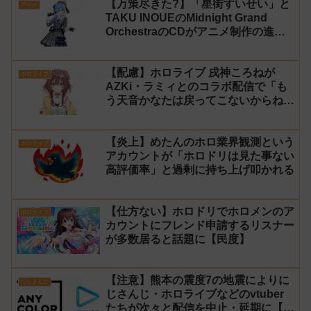
【万策尽きた?】「星街すいせい」と
アニメ
TAKU INOUEのMidnight Grand
OrchestraのCDがアニメ制作の進行
問題で発売中止に
【配慮】ホロライブ 戌神ころねが
ホロライブ
AZKi・ラミィとのコラボ配信で「も
う天音かなたは戻ってこないからね」
と発言した事について謝罪
【炎上】めたんのホロ業界観測という
ホロライブ
アカウントが「ホロドリは見た事ない
高評価率」と過剰に持ち上げ叩かれる
【仕方ない】ホロドリでホロメンのア
ホロライブ
カウントにフレンド申請するリスナー
が多数居ると話題に【民度】
【注意】熊本の震度7の地震によりに
にじさんじ
じさんじ・ホロライブなどのvtuber
たちが次々と配信を中止・延期に【不