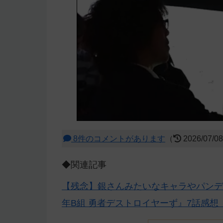
8件のコメントがあります
（
2026/07/0
◆関連記事
【残念】銀さんみたいなキャラやパンデ
年B組 勇者デストロイヤーず』7話感想