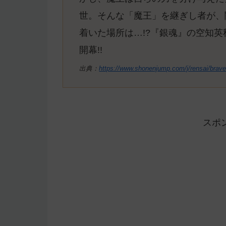
世。そんな「魔王」を継ぎし者が、
着いた場所は…!?『銀魂』の空知
開幕!!
出典：
https://www.shonenjump.com/j/rensai/brave
スポ