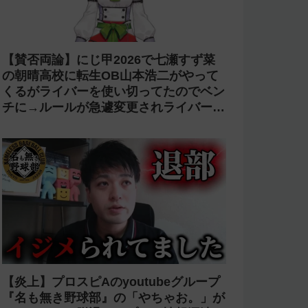
【賛否両論】にじ甲2026で七瀬すず菜
の朝晴高校に転生OB山本浩二がやって
くるがライバーを使い切ってたのでベン
チに→ルールが急遽変更されライバーの
転生が可能に
【炎上】プロスピAのyoutubeグループ
『名も無き野球部』の「やちゃお。」が