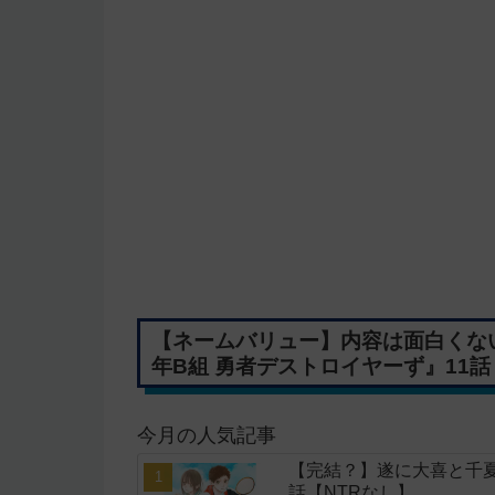
【ネームバリュー】内容は面白くな
年B組 勇者デストロイヤーず』11話
今月の人気記事
【完結？】遂に大喜と千夏
話【NTRなし】