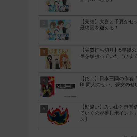
【完結】大喜と千夏がセッ
最終回を迎える！
【実質打ち切り】5年後
長を頑張っていた『ひまて
【炎上】日本三國の作者
BL同人のせい、夢女の
【勘違い】みい山と無関
ていくのが推しポイント
ス】