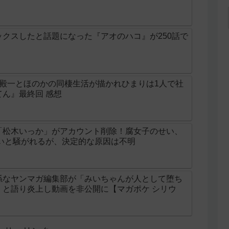
クスしたと話題になった『アオのハコ』が250話で
の殿一とほのかの同棲生活が描かれひまりは1人で社
ん』最終回 感想
「松木いっか」がアカウント削除！腐女子のせい、
せいと騒がれるが、決定的な原因は不明
係なヤンマガ編集部が「みいちゃんが人として堕ち
」と語り炎上し動画を非公開に【マガポケ シリウ