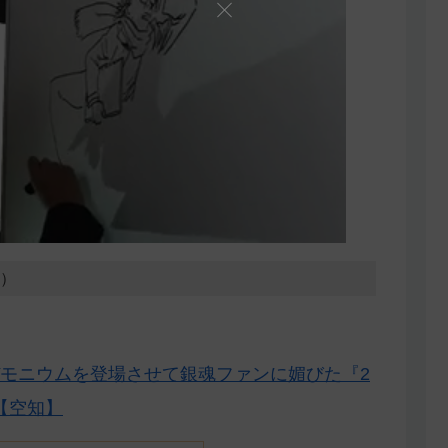
8）
モニウムを登場させて銀魂ファンに媚びた『2
【空知】