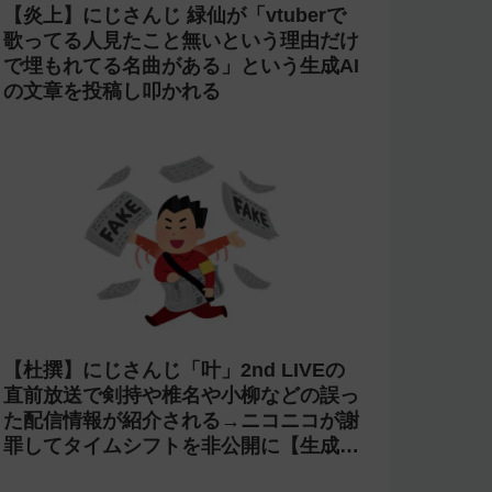
【炎上】にじさんじ 緑仙が「vtuberで
歌ってる人見たこと無いという理由だけ
で埋もれてる名曲がある」という生成AI
の文章を投稿し叩かれる
【杜撰】にじさんじ「叶」2nd LIVEの
直前放送で剣持や椎名や小柳などの誤っ
た配信情報が紹介される→ニコニコが謝
罪してタイムシフトを非公開に【生成
AI?】