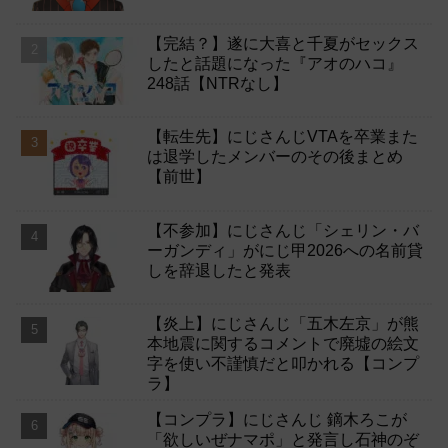
【完結？】遂に大喜と千夏がセックス
したと話題になった『アオのハコ』
248話【NTRなし】
【転生先】にじさんじVTAを卒業また
は退学したメンバーのその後まとめ
【前世】
【不参加】にじさんじ「シェリン・バ
ーガンディ」がにじ甲2026への名前貸
しを辞退したと発表
【炎上】にじさんじ「五木左京」が熊
本地震に関するコメントで廃墟の絵文
字を使い不謹慎だと叩かれる【コンプ
ラ】
【コンプラ】にじさんじ 鏑木ろこが
「欲しいぜナマポ」と発言し石神のぞ