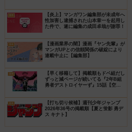
【炎上】マンガワン編集部が未成年へ
漫画
性加害し逮捕された山本章一を起用し
た件で、遂に編集の成田卓哉が謝罪！
【漫画業界の闇】漫画『ヤン先輩』が
漫画
マンガUPとの信頼関係の破綻により
連載中止に【編集部】
【早く移籍して】掲載順もドベ組だし
漫画
ずっと減ページが続いてる『2年B組
勇者デストロイヤーず』15話【空
知】
【打ち切り候補】週刊少年ジャンプ
漫画
2026年36号の掲載順【夏と蛍影 勇デ
ス キナト】