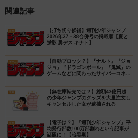
関連記事
【打ち切り候補】週刊少年ジャンプ
漫画
2026年37・38合併号の掲載順【夏と
蛍影 勇デス キナト】
【自動ブロック？】『ナルト』『ジョ
ゲーム
ジョ』『ドラゴンボール』『鬼滅』の
ゲームなどに関わったサイバーコネク
トツーの松山洋が少年ジャンプ公式に
ブロックされてしまう
【無在庫転売では？】総額43億円超
漫画
の少年ジャンプのグッズを大量注文し
キャンセルした女が逮捕される
【電子は？】『週刊少年ジャンプ』平
漫画
均発行部数100万部割れという記事が
話題に！【暗黒期】