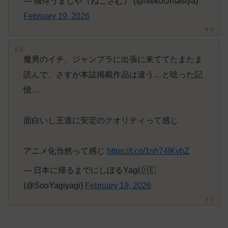
— 猫侍うましや（ねこさむ） (@NekoUmasiya)
February 19, 2026
魔男のイチ、ジャンプラに出張に来ててたまたま
読んで、さすが本誌掲載作品は違う…と唸った記
憶…
面白いし王道に安定のクオリティって感じ
アニメ化当然って感じ
https://t.co/1nh74lKvhZ
— 日本に帰るまでにしぼるYagi🇩🇪
(@SooYagiyagi)
February 19, 2026