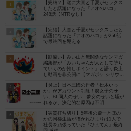
【完結？】遂に大喜と千夏がセックス
したと話題になった『アオのハコ』
248話【NTRなし】
【完結】大喜と千夏がセックスしたと
話題になった『アオのハコ』が250話
で最終回を迎える！
【勘違い】みい山と無関係なヤンマガ
編集部が「みいちゃんが人として堕ち
ていくのが推しポイント」と語り炎上
し動画を非公開に【マガポケ シリウ
ス】
【炎上】日本三國の作者「松木いっ
か」がアカウント削除！腐女子のせ
い、BL同人のせい、夢女のせいと騒が
れるが、決定的な原因は不明
【実質打ち切り】5年後の殿一とほの
かの同棲生活が描かれひまりは1人で
社長を頑張っていた『ひまてん』最終
回 感想