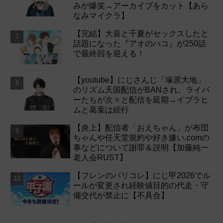
みが爆笑→アーカイブをカット【あら
なみマイクラ】
【完結】大喜と千夏がセックスしたと
話題になった『アオのハコ』が250話
で最終回を迎える！
【youtube】にじさんじ「塚原大地」
のリズム天国配信がBANされ、ライバ
ーたちが次々と配信を延期→イブラヒ
ムと葛葉は続行
【炎上】配信者「おえちゃん」が布団
ちゃんや任天堂規約や好き嫌い.comの
事などについて謝罪＆説明【加藤純一
老人会RUST】
【フレンのパリコレ】にじ甲2026でル
ールが変更され経験値目的の代走・守
備交代が禁止に【不具合】