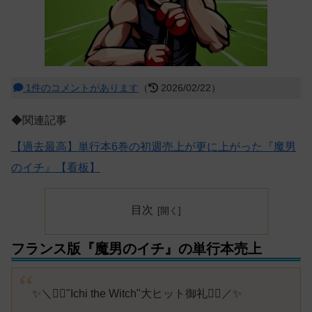
1件のコメントがあります
（
2026/02/22）
◆関連記事
【過去最高】単行本6巻の初週売上が更に上がった『魔男
のイチ』【看板】
目次
フランス版『魔男のイチ』の単行本売上
✨＼🧙‍♀️"Ichi the Witch"大ヒット御礼🧙‍♀️／✨