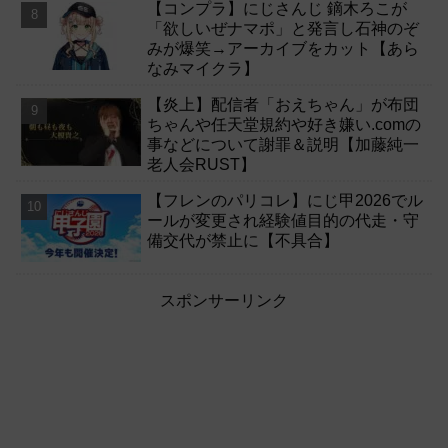
【コンプラ】にじさんじ 鏑木ろこが
「欲しいぜナマポ」と発言し石神のぞ
みが爆笑→アーカイブをカット【あら
なみマイクラ】
【炎上】配信者「おえちゃん」が布団
ちゃんや任天堂規約や好き嫌い.comの
事などについて謝罪＆説明【加藤純一
老人会RUST】
【フレンのパリコレ】にじ甲2026でル
ールが変更され経験値目的の代走・守
備交代が禁止に【不具合】
スポンサーリンク