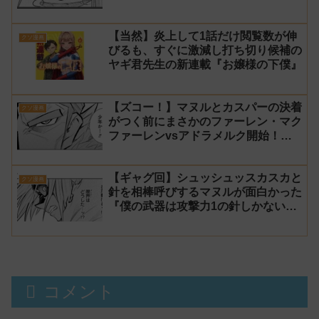
感想【針太郎】
【当然】炎上して1話だけ閲覧数が伸
クソ漫画
びるも、すぐに激減し打ち切り候補の
ヤギ君先生の新連載『お嬢様の下僕』
【ズコー！】マヌルとカスパーの決着
クソ漫画
がつく前にまさかのファーレン・マク
ファーレンvsアドラメルク開始！？
『僕の武器は攻撃力1の針しかない』
163話 感想【針太郎】
【ギャグ回】シュッシュッスカスカと
クソ漫画
針を相棒呼びするマヌルが面白かった
『僕の武器は攻撃力1の針しかない』
162話 感想【針太郎】
コメント