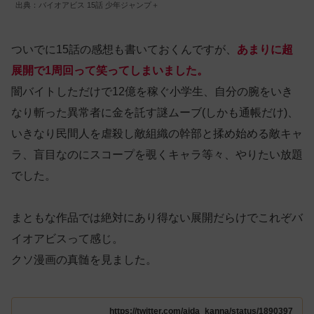
出典：バイオアビス 15話 少年ジャンプ＋
ついでに15話の感想も書いておくんですが、
あまりに超
展開で1周回って笑ってしまいました。
闇バイトしただけで12億を稼ぐ小学生、自分の腕をいき
なり斬った異常者に金を託す謎ムーブ(しかも通帳だけ)、
いきなり民間人を虐殺し敵組織の幹部と揉め始める敵キャ
ラ、盲目なのにスコープを覗くキャラ等々、やりたい放題
でした。
まともな作品では絶対にあり得ない展開だらけでこれぞバ
イオアビスって感じ。
クソ漫画の真髄を見ました。
https://twitter.com/aida_kanna/status/1890397