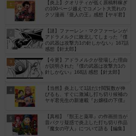
【炎上】クオリティが低く原稿料稼ぎ
の100ページ越えでコメント大荒れの
クソ漫画『亜人の王』感想【ヤギ君】
【謎】ファーレン・マクファーレンが
アドラメルクに敗北してしまった『僕
の武器は攻撃力1の針しかない』167話
感想【針太郎】
【今更】アドラメルクが登場した理由
が説明された『僕の武器は攻撃力1の
針しかない』168話 感想【針太郎】
【当然】炎上して1話だけ閲覧数が伸
びるも、すぐに激減し打ち切り候補の
ヤギ君先生の新連載『お嬢様の下僕』
【真相】『獣王と薬草』の作画担当が
昔パクリ疑惑で炎上した打ち切り作品
『魔女の守人』について語る【編集】