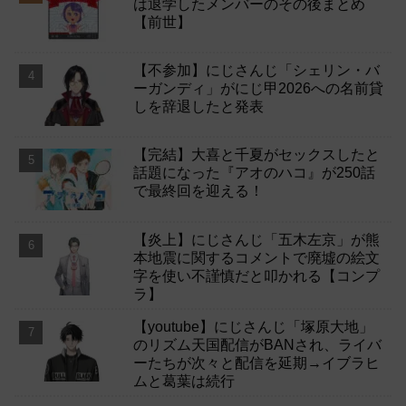
は退学したメンバーのその後まとめ
【前世】
【不参加】にじさんじ「シェリン・バ
ーガンディ」がにじ甲2026への名前貸
しを辞退したと発表
【完結】大喜と千夏がセックスしたと
話題になった『アオのハコ』が250話
で最終回を迎える！
【炎上】にじさんじ「五木左京」が熊
本地震に関するコメントで廃墟の絵文
字を使い不謹慎だと叩かれる【コンプ
ラ】
【youtube】にじさんじ「塚原大地」
のリズム天国配信がBANされ、ライバ
ーたちが次々と配信を延期→イブラヒ
ムと葛葉は続行