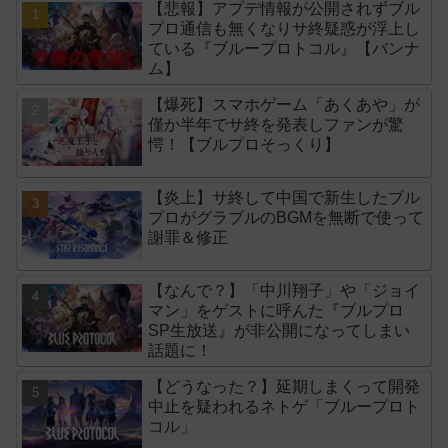
【悲報】アプデ情報が公開されずブル
プロ通信も無くなりサ終疑惑が浮上し
ている『ブループロトコル』【バンナ
ム】
【爆死】スマホゲーム「あくあや」が
僅か半年でサ終を発表しファンが驚
愕！【ブルプロそっくり】
【炎上】サ終して中国で新生したブル
プロがグラブルのBGMを無断で使って
謝罪＆修正
【なんで？】「中川翔子」や「ジョイ
マン」をゲストに呼んた『ブルプロ
SP生放送』が非公開になってしまい
話題に！
【どうなった？】延期しまくって開発
中止を疑われるネトゲ「ブループロト
コル」