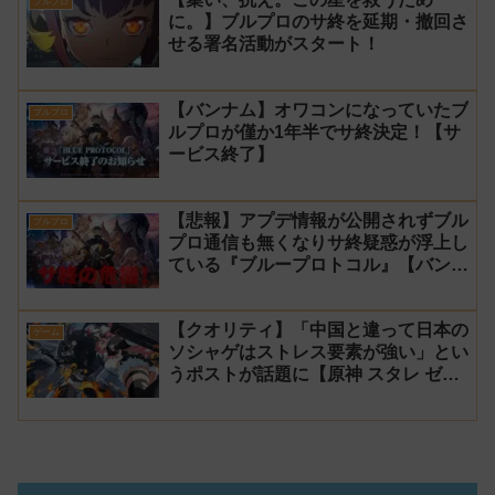
ブルプロ
に。】ブルプロのサ終を延期・撤回さ
せる署名活動がスタート！
【バンナム】オワコンになっていたブ
ブルプロ
ルプロが僅か1年半でサ終決定！【サ
ービス終了】
【悲報】アプデ情報が公開されずブル
ブルプロ
プロ通信も無くなりサ終疑惑が浮上し
ている『ブループロトコル』【バンナ
ム】
【クオリティ】「中国と違って日本の
ゲーム
ソシャゲはストレス要素が強い」とい
うポストが話題に【原神 スタレ ゼン
ゼロ ブルプロ】