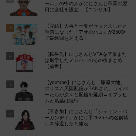
ール」の中の人がにじさんじ卒業の翌
日に会社を設立！【コンサル】
【完結】大喜と千夏がセックスしたと
話題になった『アオのハコ』が250話
で最終回を迎える！
【転生先】にじさんじVTAを卒業また
は退学したメンバーのその後まとめ
【前世】
【youtube】にじさんじ「塚原大地」
のリズム天国配信がBANされ、ライバ
ーたちが次々と配信を延期→イブラヒ
ムと葛葉は続行
【不参加】にじさんじ「シェリン・バ
ーガンディ」がにじ甲2026への名前貸
しを辞退したと発表