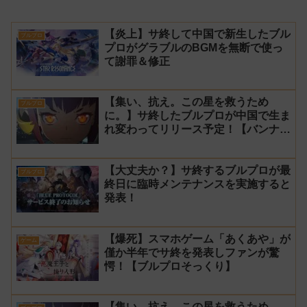
【炎上】サ終して中国で新生したブル
ブルプロ
プロがグラブルのBGMを無断で使っ
て謝罪＆修正
【集い、抗え。この星を救うため
ブルプロ
に。】サ終したブルプロが中国で生ま
れ変わってリリース予定！【バンナ
ム】
【大丈夫か？】サ終するブルプロが最
ブルプロ
終日に臨時メンテナンスを実施すると
発表！
【爆死】スマホゲーム「あくあや」が
ゲーム
僅か半年でサ終を発表しファンが驚
愕！【ブルプロそっくり】
【集い、抗え。この星を救うため