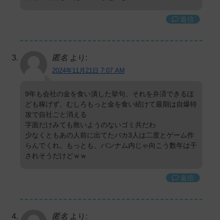
返信
匿名
より:
2024年11月21日 7:07 AM
9年も会社の金を食い潰した挙句、それを弁済できるほ
ども稼げず、むしろもっと金を食い続けて最期は自爆特
攻で自社ごと消える
字面だけみても救いようのないゴミ共だわ
少なくともあの人前に出てたバカ3人は二度とゲーム作
らんでくれ。もっとも、バンナム内じゃ向こう数年は干
されそうだけどｗｗ
返信
匿名
より: