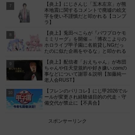
【炎上】にじさんじ「五木左京」が熊
本地震に関するコメントで廃墟の絵文
字を使い不謹慎だと叩かれる【コンプ
ラ】
【炎上】兎田ぺこらが『パワプロケモ
ミミリーグ』を開催→「博衣こよりの
ホロライブ甲子園に名前貸しNGだっ
たのに似た企画をやるな」と叩かれる
【炎上】配信者「おえちゃん」が布団
ちゃんや任天堂規約や好き嫌い.comの
事などについて謝罪＆説明【加藤純一
老人会RUST】
【フレンのパリコレ】にじ甲2026でル
ールが変更され経験値目的の代走・守
備交代が禁止に【不具合】
スポンサーリンク