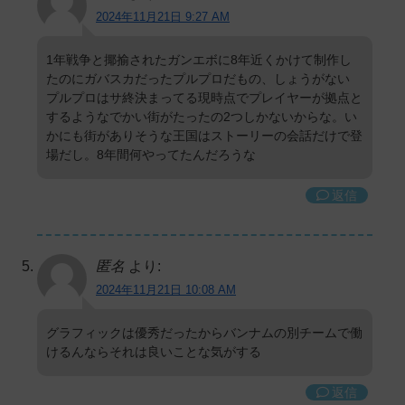
2024年11月21日 9:27 AM
1年戦争と揶揄されたガンエボに8年近くかけて制作し
たのにガバスカだったプルプロだもの、しょうがない
プルプロはサ終決まってる現時点でプレイヤーが拠点と
するようなでかい街がたったの2つしかないからな。い
かにも街がありそうな王国はストーリーの会話だけで登
場だし。8年間何やってたんだろうな
返信
匿名
より:
2024年11月21日 10:08 AM
グラフィックは優秀だったからバンナムの別チームで働
けるんならそれは良いことな気がする
返信