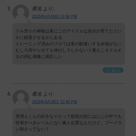
匿名
より:
2025年4月28日 12:06 PM
ドル売りの神髄は客にこのアイドルは自分が育てたとい
かに錯覚させるかにある
トレーニング済みのプロでは客の勘違いする余地がない
むしろ何やらせても伸びしろしかないド素人こそドルオ
タの拝む偶像に相応しい
返信
匿名
より:
2025年4月28日 12:40 PM
管理人くんの好きなＶだって歌唱力的にはにじの中でも
特筆すべきレベルにない素人位置なんだけど、ブーメラ
ン刺さってない？