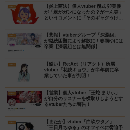
【炎上商法】個人vtuber 欖式 卯美優
vtuber
が「親がガンになったの？がーん笑」
というコメントに「そのギャグうけ
る！」と返せないとvtuberになるの
はオススメしないと投稿し叩かれる
【悲報】vtuberグループ「深淵組」
vtuber
が継続困難により解散に！春雨ゆには
卒業【深層組とは無関係】
【酷い】Re:Act（リアクト）所属
vtuber
vtuber「花鋏キョウ」が半年前に卒
業していた事が判明！
【営業】個人vtuber「王蛇 まりぃ」
vtuber
が自分のリスナーを横取りしようとす
るvtuberたちに警告！
【またか】vtuber「白玖ウタノ」
vtuber
「三日月ちゆる」のオフイベに脅迫予