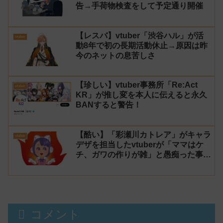
告→手荷物検査をして予定通り開催
【レスバ】vtuber「渋谷ハル」が活
vtuber
動8年で初の長期活動休止→原因は昨
今のネットの息苦しさ
【珍しい】vtuber事務所「Re:Act
vtuber
KR」が推し変を本人に伝えると永久
BANすると警告！
【酷い】「彩瀬川カトレア」がキャラ
vtuber
デザを担当したvtuberが「ママはケ
チ、ガワの作りが雑」と愚痴った事が
話題に
コメント