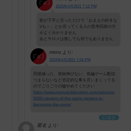
2025年4月28日 7:12 PM
歌が下手と言っただけで「おまえの好きな
Vも～」とか言ってくる人の思考回路の方
がよく分かりません
あとサロメは推しでも何でもありません
menu
より:
2025年4月28日 7:04 PM
同接減った、登録伸びない、長編ゲーム配信
つまらないなど否定的な事を言いまくってる
のでごりごりの嘘やめてください
https://www.menuguildsystem.com/salomes-
5000-viewers-of-the-same-viewers-is-
becoming-the-norm/
返信
匿名
より: