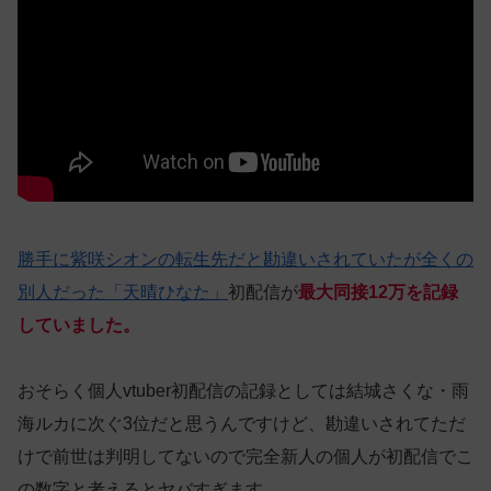
勝手に紫咲シオンの転生先だと勘違いされていたが全くの
別人だった「天晴ひなた」
初配信が
最大同接12万を記録
していました。
おそらく個人vtuber初配信の記録としては結城さくな・雨
海ルカに次ぐ3位だと思うんですけど、勘違いされてただ
けで前世は判明してないので完全新人の個人が初配信でこ
の数字と考えるとヤバすぎます。