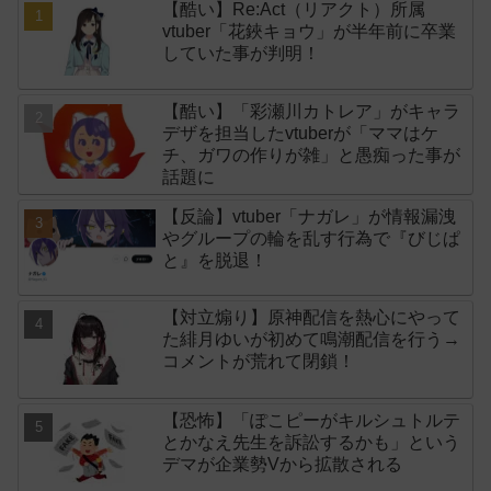
【酷い】Re:Act（リアクト）所属
vtuber「花鋏キョウ」が半年前に卒業
していた事が判明！
【酷い】「彩瀬川カトレア」がキャラ
デザを担当したvtuberが「ママはケ
チ、ガワの作りが雑」と愚痴った事が
話題に
【反論】vtuber「ナガレ」が情報漏洩
やグループの輪を乱す行為で『びじぱ
と』を脱退！
【対立煽り】原神配信を熱心にやって
た緋月ゆいが初めて鳴潮配信を行う→
コメントが荒れて閉鎖！
【恐怖】「ぽこピーがキルシュトルテ
とかなえ先生を訴訟するかも」という
デマが企業勢Vから拡散される