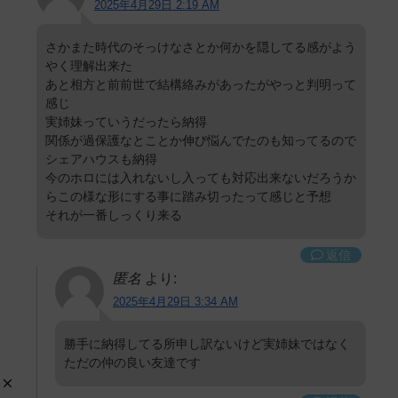
2025年4月29日 2:19 AM
さかまた時代のそっけなさとか何かを隠してる感がよう
やく理解出来た
あと相方と前前世で結構絡みがあったがやっと判明って
感じ
実姉妹っていうだったら納得
関係が過保護なとことか伸び悩んでたのも知ってるので
シェアハウスも納得
今のホロには入れないし入っても対応出来ないだろうか
らこの様な形にする事に踏み切ったって感じと予想
それが一番しっくり来る
返信
匿名
より:
2025年4月29日 3:34 AM
勝手に納得してる所申し訳ないけど実姉妹ではなく
ただの仲の良い友達です