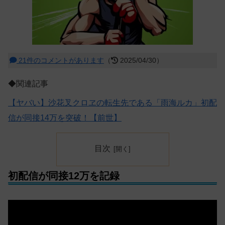
21件のコメントがあります
（
2025/04/30）
◆関連記事
【ヤバい】沙花叉クロヱの転生先である「雨海ルカ」初配
信が同接14万を突破！【前世】
目次
初配信が同接12万を記録