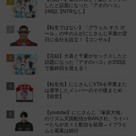
したと話題になった『アオのハコ』
248話【NTRなし】
【転生ではない】「グウェル オス ガ
ール」の中の人がにじさんじ卒業の翌
日に会社を設立！【コンサル】
【完結】大喜と千夏がセックスしたと
話題になった『アオのハコ』が250話
で最終回を迎える！
【転生先】にじさんじVTAを卒業また
は退学したメンバーのその後まとめ
【前世】
【youtube】にじさんじ「塚原大地」
のリズム天国配信がBANされ、ライバ
ーたちが次々と配信を延期→イブラヒ
ムと葛葉は続行