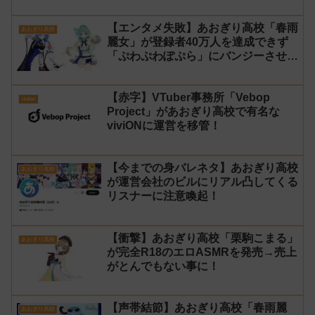
【エンタメ失敗】あおぎり高校「春雨
あおぎり高校
麗女」が登録者40万人を達成できず
「ぷわぷわぽぷら」にバンジーさせる
流れに→パワハラだと叩かれ説明配信
【杞憂】
【赤字】VTuber事務所「Vebop
vtuber
Project」があおぎり高校で有名な
viviONに運営を移管！
【今までの身バレネタ】あおぎり高校
あおぎり高校
が運営会社のビルにリアル凸してくる
リスナーに注意喚起！
【衝撃】あおぎり高校「栗駒こまる」
あおぎり高校
が完全R18のエロASMRを発売→売上
がとんでもない事に！
【声帯結節】あおぎり高校「春雨麗
あおぎり高校