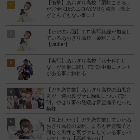
【衝撃】あおぎり高校「栗駒こまる」
が完全R18のエロASMRを発売→売上
がとんでもない事に！
【ただのお面】エロ実写路線が加速し
ているあおぎり高校「栗駒こまる」
【vtuber】
【実写】あおぎり高校「八十科むじ
な」が体形に関して誹謗中傷コメント
がある事に触れる
【ガチ恋営業】あおぎり高校の山黒音
玄が一連の裏ヴァロ騒動について説
明。やはり事の発端は音霊魂子だった
模様
【炎上しかけ】ガチ恋営業していたあ
おぎり高校の栗駒こまるも音霊魂子と
同じく男性と裏ヴァロしている事がバ
レてしまう【石狩あかり】