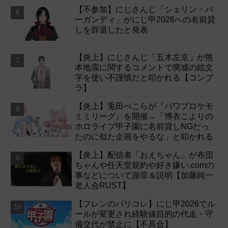
【不参加】にじさんじ「シェリン・バ
ーガンディ」がにじ甲2026への名前貸
しを辞退したと発表
【炎上】にじさんじ「五木左京」が熊
本地震に関するコメントで廃墟の絵文
字を使い不謹慎だと叩かれる【コンプ
ラ】
【炎上】兎田ぺこらが『パワプロケモ
ミミリーグ』を開催→「博衣こよりの
ホロライブ甲子園に名前貸しNGだっ
たのに似た企画をやるな」と叩かれる
【炎上】配信者「おえちゃん」が布団
ちゃんや任天堂規約や好き嫌い.comの
事などについて謝罪＆説明【加藤純一
老人会RUST】
【フレンのパリコレ】にじ甲2026でル
ールが変更され経験値目的の代走・守
備交代が禁止に【不具合】