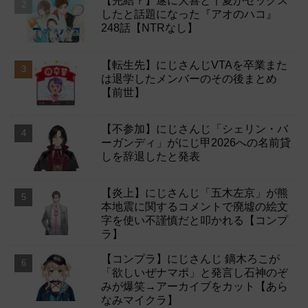
【完結？】遂に大喜と千夏がセックス
したと話題になった『アオのハコ』
248話【NTRなし】
【転生先】にじさんじVTAを卒業また
は退学したメンバーのその後まとめ
【前世】
【不参加】にじさんじ「シェリン・バ
ーガンディ」がにじ甲2026への名前貸
しを辞退したと発表
【炎上】にじさんじ「五木左京」が熊
本地震に関するコメントで廃墟の絵文
字を使い不謹慎だと叩かれる【コンプ
ラ】
【コンプラ】にじさんじ 鏑木ろこが
「欲しいぜナマポ」と発言し石神のぞ
みが爆笑→アーカイブをカット【あら
なみマイクラ】