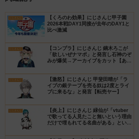
【くろのわ効果】にじさんじ甲子園
にじさんじ
2026本戦DAY1同接が去年のDAY1と
比べ激減
【コンプラ】にじさんじ 鏑木ろこが
にじさんじ
「欲しいぜナマポ」と発言し石神のぞ
みが爆笑→アーカイブをカット【あら
なみマイクラ】
【激怒】にじさんじ 甲斐田晴が「ラ
にじさんじ
イブの銀テープを売る奴は2度とライ
ブに来るな」と発言【転売ヤー】
【炎上】にじさんじ 緑仙が「vtuber
にじさんじ
で歌ってる人見たこと無いという理由
だけで埋もれてる名曲がある」という
生成AIの文章を投稿し叩かれる