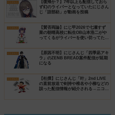
【復帰か？】7年以上も配信しておら
にじさんじ
ず幻のライバーとなっていたにじさん
じ「語部紡」が動画を投稿
【賛否両論】にじ甲2026で七瀬すず
にじさんじ
菜の朝晴高校に転生OB山本浩二がや
ってくるがライバーを使い切ってたの
でベンチに→ルールが急遽変更されラ
イバーの転生が可能に
【原因不明】にじさんじ「四季凪アキ
にじさんじ
ラ」のZENB BREAD案件配信が延期
になる
【杜撰】にじさんじ「叶」2nd LIVE
にじさんじ
の直前放送で剣持や椎名や小柳などの
誤った配信情報が紹介される→ニコニ
コが謝罪してタイムシフトを非公開に
【生成AI?】