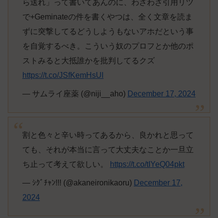
ら送れ」って書いてあんのに、わざわざ引用リツ
で+Geminateの件を書くやつは、全く文章を読ま
ずに突撃してるどうしようもないアホだという事
を自覚するべき。こういう奴のプロフとか他のポ
ストみると大抵誰かを批判してるクズ
https://t.co/JSfKemHsUl
— サムライ座薬 (@niji__aho)
December 17, 2024
割と色々と辛い時ってあるから、良かれと思って
ても、それが本当に言って大丈夫なことか一旦立
ち止って考えて欲しい。
https://t.co/tIYeQ04pkt
— ｼｸﾞﾁｬﾝ!!! (@akaneironikaoru)
December 17,
2024