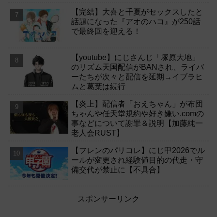
【完結】大喜と千夏がセックスしたと
話題になった『アオのハコ』が250話
で最終回を迎える！
【youtube】にじさんじ「塚原大地」
のリズム天国配信がBANされ、ライバ
ーたちが次々と配信を延期→イブラヒ
ムと葛葉は続行
【炎上】配信者「おえちゃん」が布団
ちゃんや任天堂規約や好き嫌い.comの
事などについて謝罪＆説明【加藤純一
老人会RUST】
【フレンのパリコレ】にじ甲2026でル
ールが変更され経験値目的の代走・守
備交代が禁止に【不具合】
スポンサーリンク