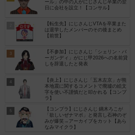
ール」の中の人がにじさんじ卒業の翌
日に会社を設立！【コンサル】
【転生先】にじさんじVTAを卒業また
は退学したメンバーのその後まとめ
【前世】
【不参加】にじさんじ「シェリン・バ
ーガンディ」がにじ甲2026への名前貸
しを辞退したと発表
【炎上】にじさんじ「五木左京」が熊
本地震に関するコメントで廃墟の絵文
字を使い不謹慎だと叩かれる【コンプ
ラ】
【コンプラ】にじさんじ 鏑木ろこが
「欲しいぜナマポ」と発言し石神のぞ
みが爆笑→アーカイブをカット【あら
なみマイクラ】