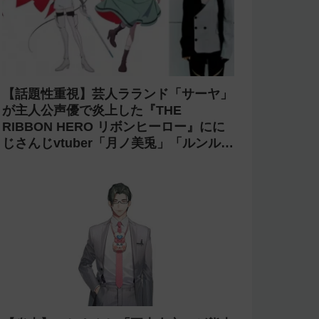
【賛否両論】にじ甲2026で七瀬すず菜
の朝晴高校に転生OB山本浩二がやって
くるがライバーを使い切ってたのでベン
チに→ルールが急遽変更されライバーの
転生が可能に
【光害】ホロライブ「桃鈴ねね」のライ
ブで改造ペンライトを使う迷惑客が話題