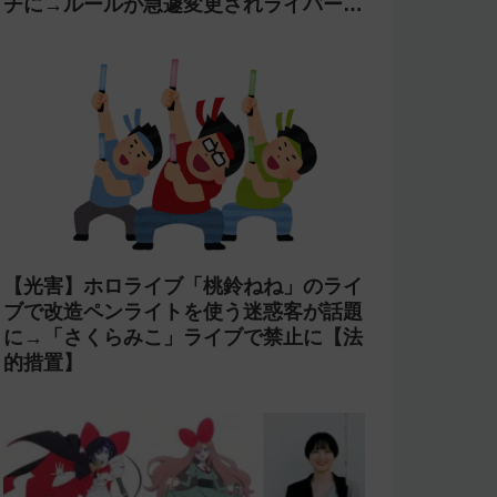
【万策尽きた?】「星街すいせい」と
TAKU INOUEのMidnight Grand
OrchestraのCDがアニメ制作の進行問
題で発売中止に