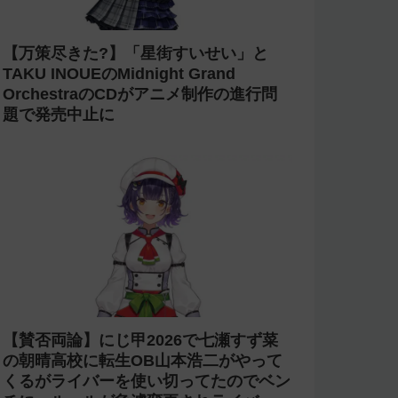
【炎上】にじさんじ 緑仙が「vtuberで
歌ってる人見たこと無いという理由だけ
で埋もれてる名曲がある」という生成AI
の文章を投稿し叩かれる
【杜撰】にじさんじ「叶」2nd LIVEの
直前放送で剣持や椎名や小柳などの誤っ
た配信情報が紹介される→ニコニコが謝
罪してタイムシフトを非公開に【生成
AI?】