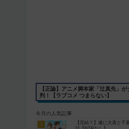
【正論】アニメ脚本家「辻真先」が
判！【ラブコメ つまらない】
今月の人気記事
【完結？】遂に大喜と千夏
話【NTRなし】