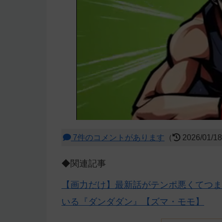
7件のコメントがあります
（
2026/01/1
◆関連記事
【画力だけ】最新話がテンポ悪くてつま
いる『ダンダダン』【ズマ・モモ】