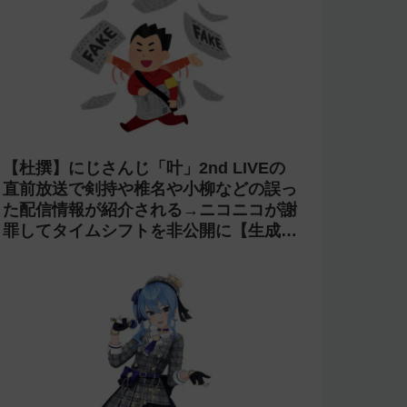
【炎上】プロスピAのyoutubeグループ
『名も無き野球部』の「やちゃお。」が
イジメにより脱退。アプデの情報漏洩も
あったと暴露→メンバーのVIPが事実無
根だと否定