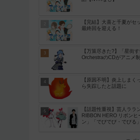
【完結】大喜と千夏がセッ
最終回を迎える！
【万策尽きた?】「星街すいせい」
OrchestraのCDがア
【原因不明】炎上しまく
ら失踪したと話題に
【話題性重視】芸人ララン
RIBBON HERO リボ
ン」「でびでび・でびる