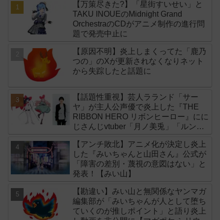
【万策尽きた?】「星街すいせい」と
TAKU INOUEのMidnight Grand
OrchestraのCDがアニメ制作の進行問
題で発売中止に
【原因不明】炎上しまくってた「鹿乃
つの」のXが更新されなくなりネット
から失踪したと話題に
【話題性重視】芸人ラランド「サー
ヤ」が主人公声優で炎上した『THE
RIBBON HERO リボンヒーロー』にに
じさんじvtuber「月ノ美兎」「ルンル
ン」「でびでび・でびる」が出演！
【アンチ敗北】アニメ化が決定し炎上
した『みいちゃんと山田さん』公式が
「障害の差別・蔑視の意図はない」と
発表！【みい山】
【勘違い】みい山と無関係なヤンマガ
編集部が「みいちゃんが人として堕ち
ていくのが推しポイント」と語り炎上