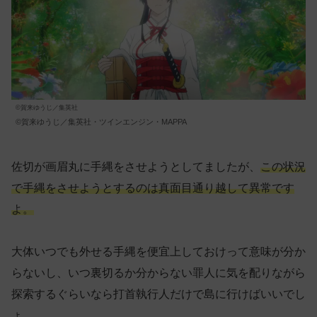
©賀来ゆうじ／集英社
©賀来ゆうじ／集英社・ツインエンジン・MAPPA
佐切が画眉丸に手縄をさせようとしてましたが、
この状況
で手縄をさせようとするのは真面目通り越して異常です
よ。
大体いつでも外せる手縄を便宜上しておけって意味が分か
らないし、いつ裏切るか分からない罪人に気を配りながら
探索するぐらいなら打首執行人だけで島に行けばいいでし
ょ。