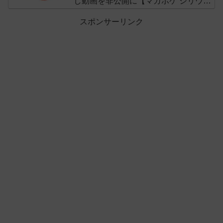
し動画を非公開に【マガポケ シリウ
ス】
スポンサーリンク