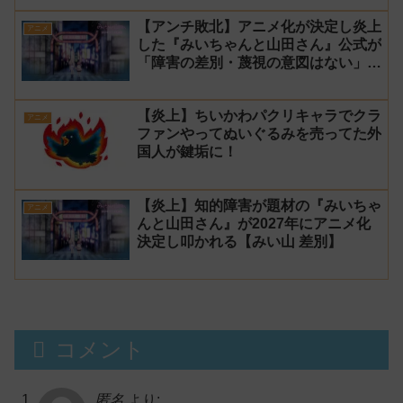
ンルン」「でびでび・でびる」が出
【アンチ敗北】アニメ化が決定し炎上
演！
アニメ
した『みいちゃんと山田さん』公式が
「障害の差別・蔑視の意図はない」と
発表！【みい山】
【炎上】ちいかわパクリキャラでクラ
アニメ
ファンやってぬいぐるみを売ってた外
国人が鍵垢に！
【炎上】知的障害が題材の『みいちゃ
アニメ
んと山田さん』が2027年にアニメ化
決定し叩かれる【みい山 差別】
コメント
匿名
より: