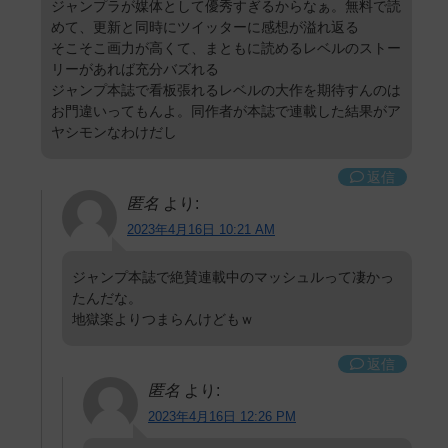
ジャンプラが媒体として優秀すぎるからなぁ。無料で読
めて、更新と同時にツイッターに感想が溢れ返る
そこそこ画力が高くて、まともに読めるレベルのストー
リーがあれば充分バズれる
ジャンプ本誌で看板張れるレベルの大作を期待すんのは
お門違いってもんよ。同作者が本誌で連載した結果がア
ヤシモンなわけだし
返信
匿名
より:
2023年4月16日 10:21 AM
ジャンプ本誌で絶賛連載中のマッシュルって凄かっ
たんだな。
地獄楽よりつまらんけどもｗ
返信
匿名
より:
2023年4月16日 12:26 PM