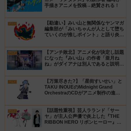
手描きアニメを投稿→絶賛される！
【勘違い】みい山と無関係なヤンマガ
アニメ
編集部が「みいちゃんが人として堕ち
ていくのが推しポイント」と語り炎上
し動画を非公開に【マガポケ シリウ
ス】
【アンチ敗北】アニメ化が決定し話題
アニメ
になった『みい山』の作者「亜月ね
ね」がダイアナは別人であると説明し
炎上
【万策尽きた?】「星街すいせい」と
アニメ
TAKU INOUEのMidnight Grand
OrchestraのCDがアニメ制作の進行
問題で発売中止に
【話題性重視】芸人ラランド「サー
アニメ
ヤ」が主人公声優で炎上した『THE
RIBBON HERO リボンヒーロー』に
にじさんじvtuber「月ノ美兎」「ル