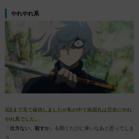
やれやれ系
3話まで見て確信しましたが私の中で画眉丸は完全にやれ
やれ系でした。
「
仕方ない、殺すか
」を聞くたびに寒いなあと思ってしま
う。