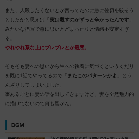
また、人殺したくないとか言ってたのに急に佐切を殺そう
としたかと思えば「
実は殺すのがずっと辛かったんです
」
みたいな描写で急に思いとどまったりと情緒不安定すぎ
る。
やれやれ系な上にブレブレとか最悪。
そもそも妻への思いから生への執着に気づくというくだり
を既に1話でやってるので「
またこのパターンかよ
」とう
んざりしてしまいました。
事あるごとに妻の話を出してきますけど、妻を全然魅力的
に描けてないので何も響かん。
BGM
【永久機関が微妙すぎ】戦闘がCGっぽい・永遠