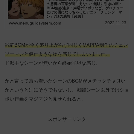
の悪魔の言葉が聞こえない・無駄に引きの画・
BGM無さ過ぎ・岸辺ボソボソなど、ゲロチュー
だけの回になっちゃったアニメ「チェンソーマ
ン」7話の感想【改悪】
2022.11.23
www.menuguildsystem.com
戦闘BGMが全く盛り上がらず同じくMAPPA制作のチェン
ソーマンと似たような物を感じてしまいました。
ド派手なシーンが無いから終始平坦な感じ。
かと言って落ち着いたシーンのBGMがメチャクチャ良い
かというと別にそうでもないし、戦闘シーン以外ではショ
ボい作画をマジマジと見せられると。
スポンサーリンク