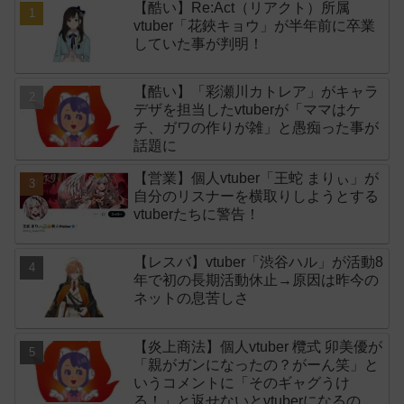
【酷い】Re:Act（リアクト）所属
vtuber「花鋏キョウ」が半年前に卒業
していた事が判明！
【酷い】「彩瀬川カトレア」がキャラ
デザを担当したvtuberが「ママはケ
チ、ガワの作りが雑」と愚痴った事が
話題に
【営業】個人vtuber「王蛇 まりぃ」が
自分のリスナーを横取りしようとする
vtuberたちに警告！
【レスバ】vtuber「渋谷ハル」が活動8
年で初の長期活動休止→原因は昨今の
ネットの息苦しさ
【炎上商法】個人vtuber 欖式 卯美優が
「親がガンになったの？がーん笑」と
いうコメントに「そのギャグうけ
る！」と返せないとvtuberになるのは