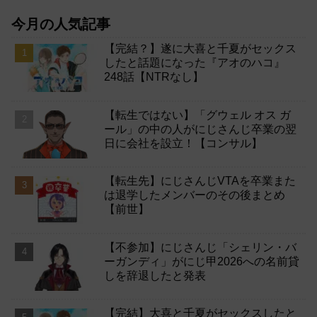
今月の人気記事
【完結？】遂に大喜と千夏がセックス
したと話題になった『アオのハコ』
248話【NTRなし】
【転生ではない】「グウェル オス ガ
ール」の中の人がにじさんじ卒業の翌
日に会社を設立！【コンサル】
【転生先】にじさんじVTAを卒業また
は退学したメンバーのその後まとめ
【前世】
【不参加】にじさんじ「シェリン・バ
ーガンディ」がにじ甲2026への名前貸
しを辞退したと発表
【完結】大喜と千夏がセックスしたと