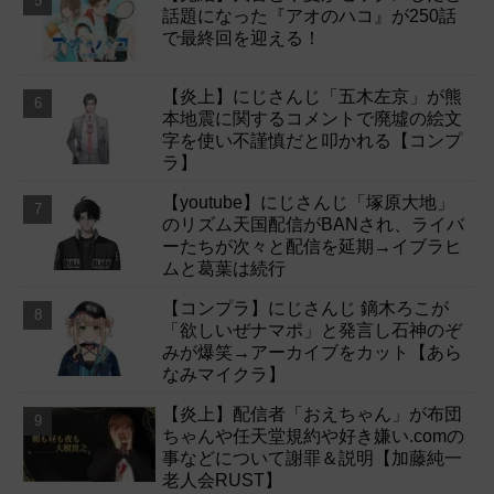
話題になった『アオのハコ』が250話
で最終回を迎える！
【炎上】にじさんじ「五木左京」が熊
本地震に関するコメントで廃墟の絵文
字を使い不謹慎だと叩かれる【コンプ
ラ】
【youtube】にじさんじ「塚原大地」
のリズム天国配信がBANされ、ライバ
ーたちが次々と配信を延期→イブラヒ
ムと葛葉は続行
【コンプラ】にじさんじ 鏑木ろこが
「欲しいぜナマポ」と発言し石神のぞ
みが爆笑→アーカイブをカット【あら
なみマイクラ】
【炎上】配信者「おえちゃん」が布団
ちゃんや任天堂規約や好き嫌い.comの
事などについて謝罪＆説明【加藤純一
老人会RUST】