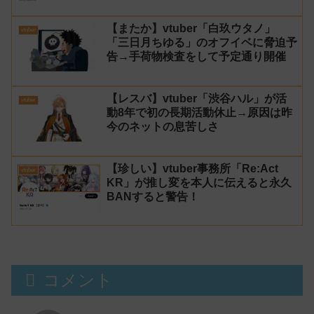
【またか】vtuber「白玖ウタノ」
vtuber
「三日月ちゆる」のオフイベに脅迫予
告→手荷物検査をして予定通り開催
【レスバ】vtuber「渋谷ハル」が活
vtuber
動8年で初の長期活動休止→原因は昨
今のネットの息苦しさ
【珍しい】vtuber事務所「Re:Act
vtuber
KR」が推し変を本人に伝えると永久
BANすると警告！
コメント