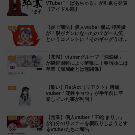
VTuber”「ばあちゃる」が引退を発表
【アイドル部】
【炎上商法】個人vtuber 欖式 卯美優
vtuber
が「親がガンになったの？がーん笑」
というコメントに「そのギャグうけ
る！」と返せないとvtuberになるの
はオススメしないと投稿し叩かれる
【悲報】vtuberグループ「深淵組」
vtuber
が継続困難により解散に！春雨ゆには
卒業【深層組とは無関係】
【酷い】Re:Act（リアクト）所属
vtuber
vtuber「花鋏キョウ」が半年前に卒
業していた事が判明！
【営業】個人vtuber「王蛇 まりぃ」
vtuber
が自分のリスナーを横取りしようとす
るvtuberたちに警告！