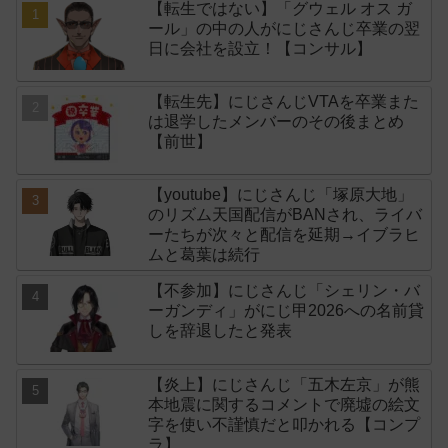
【転生ではない】「グウェル オス ガ
ール」の中の人がにじさんじ卒業の翌
日に会社を設立！【コンサル】
【転生先】にじさんじVTAを卒業また
は退学したメンバーのその後まとめ
【前世】
【youtube】にじさんじ「塚原大地」
のリズム天国配信がBANされ、ライバ
ーたちが次々と配信を延期→イブラヒ
ムと葛葉は続行
【不参加】にじさんじ「シェリン・バ
ーガンディ」がにじ甲2026への名前貸
しを辞退したと発表
【炎上】にじさんじ「五木左京」が熊
本地震に関するコメントで廃墟の絵文
字を使い不謹慎だと叩かれる【コンプ
ラ】