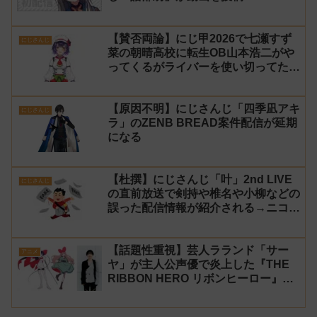
【賛否両論】にじ甲2026で七瀬すず
にじさんじ
菜の朝晴高校に転生OB山本浩二がや
ってくるがライバーを使い切ってたの
でベンチに→ルールが急遽変更されラ
イバーの転生が可能に
【原因不明】にじさんじ「四季凪アキ
にじさんじ
ラ」のZENB BREAD案件配信が延期
になる
【杜撰】にじさんじ「叶」2nd LIVE
にじさんじ
の直前放送で剣持や椎名や小柳などの
誤った配信情報が紹介される→ニコニ
コが謝罪してタイムシフトを非公開に
【生成AI?】
【話題性重視】芸人ラランド「サー
アニメ
ヤ」が主人公声優で炎上した『THE
RIBBON HERO リボンヒーロー』に
にじさんじvtuber「月ノ美兎」「ル
ンルン」「でびでび・でびる」が出