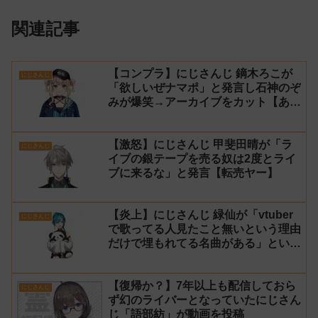
関連記事
【コンプラ】にじさんじ 鏑木ろこが
にじさんじ
「欲しいぜナマポ」と発言し石神のぞ
みが爆笑→アーカイブをカット【あら
なみマイクラ】
【激怒】にじさんじ 甲斐田晴が「ラ
にじさんじ
イブの銀テープを売る奴は2度とライ
ブに来るな」と発言【転売ヤー】
【炎上】にじさんじ 緑仙が「vtuber
にじさんじ
で歌ってる人見たこと無いという理由
だけで埋もれてる名曲がある」という
生成AIの文章を投稿し叩かれる
【復帰か？】7年以上も配信しておら
にじさんじ
ず幻のライバーとなっていたにじさん
じ「語部紡」が動画を投稿