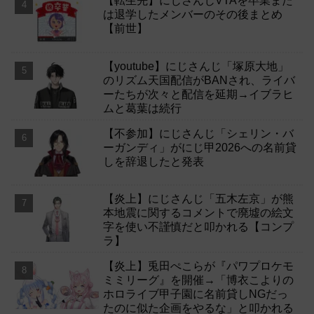
【転生先】にじさんじVTAを卒業また
は退学したメンバーのその後まとめ
【前世】
【youtube】にじさんじ「塚原大地」
のリズム天国配信がBANされ、ライバ
ーたちが次々と配信を延期→イブラヒ
ムと葛葉は続行
【不参加】にじさんじ「シェリン・バ
ーガンディ」がにじ甲2026への名前貸
しを辞退したと発表
【炎上】にじさんじ「五木左京」が熊
本地震に関するコメントで廃墟の絵文
字を使い不謹慎だと叩かれる【コンプ
ラ】
【炎上】兎田ぺこらが『パワプロケモ
ミミリーグ』を開催→「博衣こよりの
ホロライブ甲子園に名前貸しNGだっ
たのに似た企画をやるな」と叩かれる