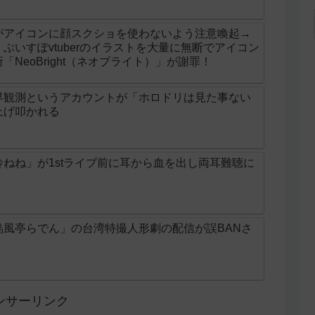
がアイコンに顔スクショを使わないよう注意喚起→
ぶいすぽvtuberのイラストを大量に無断でアイコン
NeoBright（ネオブライト）」が謝罪！
界観測というアカウントが「ホロドリは見た事ない
上げ叩かれる
ねね」が1stライブ前に耳から血を出し両耳難聴に
烏風亭らでん」の台湾特撮人形劇の配信が誤BANさ
ンサーリンク