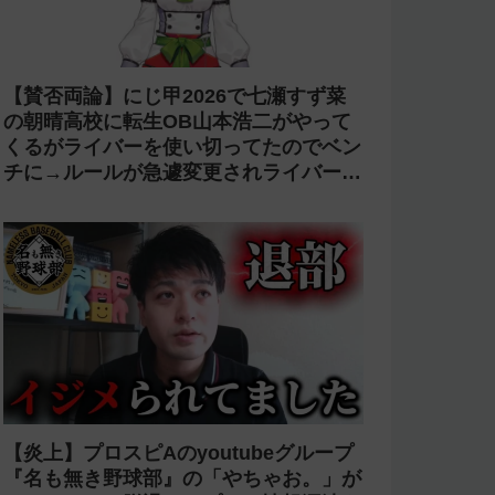
【賛否両論】にじ甲2026で七瀬すず菜
の朝晴高校に転生OB山本浩二がやって
くるがライバーを使い切ってたのでベン
チに→ルールが急遽変更されライバーの
転生が可能に
【炎上】プロスピAのyoutubeグループ
『名も無き野球部』の「やちゃお。」が