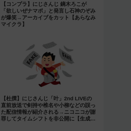
【コンプラ】にじさんじ 鏑木ろこが
「欲しいぜナマポ」と発言し石神のぞみ
が爆笑→アーカイブをカット【あらなみ
マイクラ】
【杜撰】にじさんじ「叶」2nd LIVEの
直前放送で剣持や椎名や小柳などの誤っ
た配信情報が紹介される→ニコニコが謝
罪してタイムシフトを非公開に【生成
AI?】