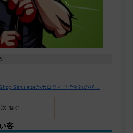
15）
hop Simulatorがホロライブで流行の兆し
目次
い客