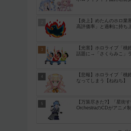
【炎上】めたんのホロ業
高評価率」と過剰に持ち
【光害】ホロライブ「桃
話題に→「さくらみこ」
【悲報】ホロライブ「桃鈴
なってしまう【ねねち】
【万策尽きた?】「星街すいせい」
OrchestraのCDがア