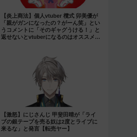
【炎上商法】個人vtuber 欖式 卯美優が
「親がガンになったの？がーん笑」とい
うコメントに「そのギャグうける！」と
返せないとvtuberになるのはオススメし
ないと投稿し叩かれる
【激怒】にじさんじ 甲斐田晴が「ライ
ブの銀テープを売る奴は2度とライブに
来るな」と発言【転売ヤー】