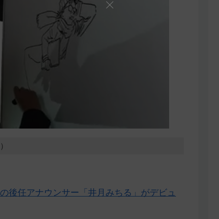
8）
の後任アナウンサー「井月みちる」がデビュ