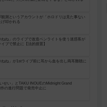
界観測というアカウントが「ホロドリは見た事ない
上げ叩かれる
鈴ねね」のライブで改造ペンライトを使う迷惑客が
ライブで禁止に【法的措置】
ねね」が1stライブ前に耳から血を出し両耳難聴に
とTAKU INOUEのMidnight Grand
ニメ制作の進行問題で発売中止に