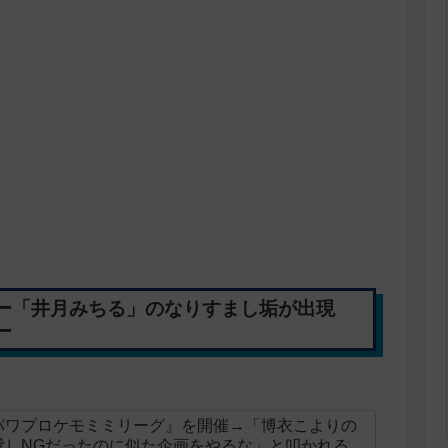
ー「井月みちる」のなりすまし垢が出現
ー
パワプロケモミミリーグ』を開催→「博衣こよりの
貸しNGだったのに似た企画をやるな」と叩かれる