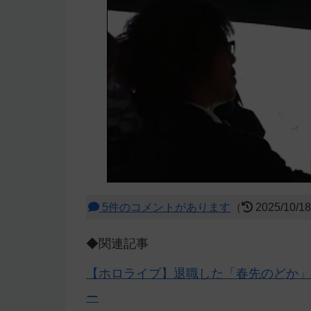
5件のコメントがあります
（
2025/10/1
◆関連記事
【ホロライブ】退職した「春先のどか」
ー