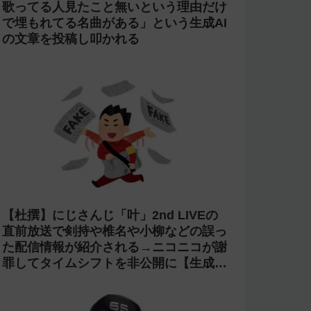
歌ってる人見たこと無いという理由だけ
で埋もれてる名曲がある」という生成AI
の文章を投稿し叩かれる
【杜撰】にじさんじ「叶」2nd LIVEの
直前放送で剣持や椎名や小柳などの誤っ
た配信情報が紹介される→ニコニコが謝
罪してタイムシフトを非公開に【生成
AI?】