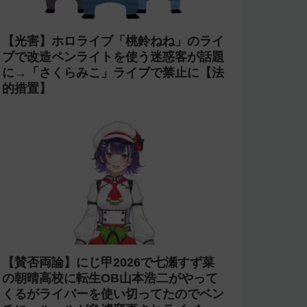
【光害】ホロライブ「桃鈴ねね」のライ
ブで改造ペンライトを使う迷惑客が話題
に→「さくらみこ」ライブで禁止に【法
的措置】
【賛否両論】にじ甲2026で七瀬すず菜
の朝晴高校に転生OB山本浩二がやって
くるがライバーを使い切ってたのでベン