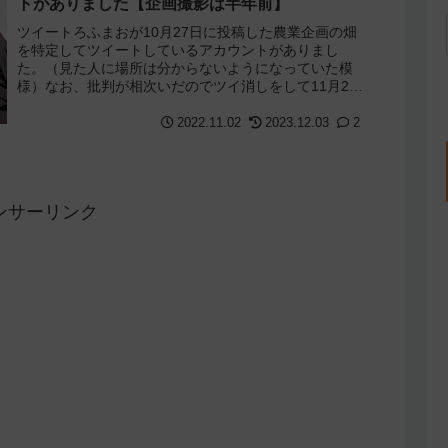
トがありました【企画撮影は半年前】
ツイートろふまおが10月27日に投稿した農業企画の畑
を特定してツイートしているアカウントがありまし
た。（見た人に場所は分からないようになっていた模
様）なお、批判が相次いだのでツイ消しをして11月2日
には謝罪ツイートをしています。ちなみに、ろ...
2022.11.02
2023.12.03
2
ンサーリンク