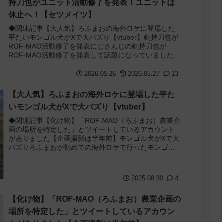
持刀也がユニット活動修了を発表！ユニットは
休止へ！【セツメイツ】
◆関連記事【大人気】ろふまおの海外ロケに登場した
平たいモンゴル犬がXで大バズり【vtuber】剣持刀也が
ROF-MAO活動修了を発表にじさんじの剣持刀也が
ROF-MAO活動修了を発表して話題になっていました。
ROF-MAOは加賀美ハヤト/剣...
2026.05.26
2026.05.27
13
【大人気】ろふまおの海外ロケに登場した平た
いモンゴル犬がXで大バズり【vtuber】
◆関連記事【化け物】「ROF-MAO（ろふまお）農業企
画の場所を特定した」とツイートしているアカウント
がありました【企画撮影は半年前】モンゴル犬がXで大
バズりろふまおが初めての海外ロケで行ったモンゴル
で犬に出会ったんですが、その平たすぎるフ...
2025.08.30
4
【化け物】「ROF-MAO（ろふまお）農業企画の
場所を特定した」とツイートしているアカウン