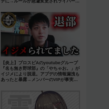
チに→ルールが急遽変更されライバーの
転生が可能に
【炎上】プロスピAのyoutubeグループ
『名も無き野球部』の「やちゃお。」が
イジメにより脱退。アプデの情報漏洩も
あったと暴露→メンバーのVIPが事実無
根だと否定