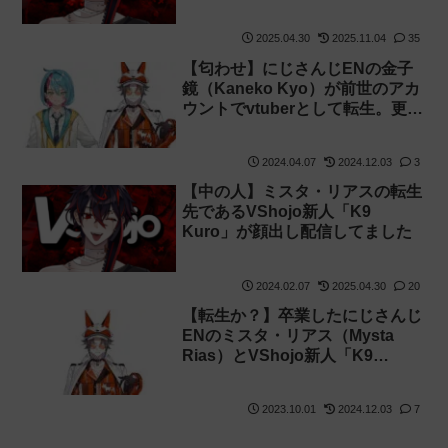
がとんでもない画像を貼り付け
る！
2025.04.30
2025.11.04
35
【匂わせ】にじさんじENの金子
鏡（Kaneko Kyo）が前世のアカ
ウントでvtuberとして転生。更に
ミスタ・リアスの転生先である
K9 Kuroとコラボ【顔出し】
2024.04.07
2024.12.03
3
【中の人】ミスタ・リアスの転生
先であるVShojo新人「K9
Kuro」が顔出し配信してました
2024.02.07
2025.04.30
20
【転生か？】卒業したにじさんじ
ENのミスタ・リアス（Mysta
Rias）とVShojo新人「K9
Kuro」の声がそっくりと話題に
2023.10.01
2024.12.03
7