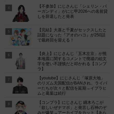
【不参加】にじさんじ「シェリン・バ
ーガンディ」がにじ甲2026への名前貸
しを辞退したと発表
【完結】大喜と千夏がセックスしたと
話題になった『アオのハコ』が250話
で最終回を迎える！
【炎上】にじさんじ「五木左京」が熊
本地震に関するコメントで廃墟の絵文
字を使い不謹慎だと叩かれる【コンプ
ラ】
【youtube】にじさんじ「塚原大地」
のリズム天国配信がBANされ、ライバ
ーたちが次々と配信を延期→イブラヒ
ムと葛葉は続行
【コンプラ】にじさんじ 鏑木ろこが
「欲しいぜナマポ」と発言し石神のぞ
みが爆笑→アーカイブをカット【あら