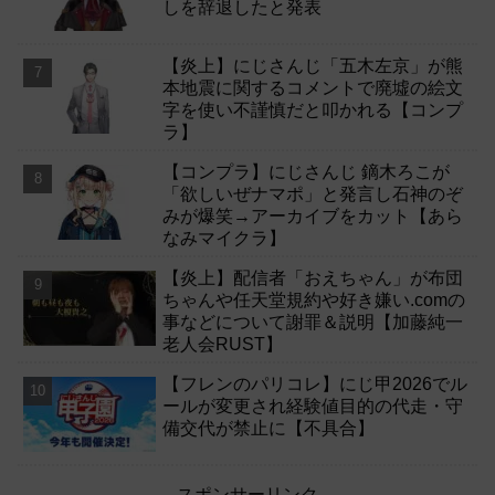
しを辞退したと発表
【炎上】にじさんじ「五木左京」が熊
本地震に関するコメントで廃墟の絵文
字を使い不謹慎だと叩かれる【コンプ
ラ】
【コンプラ】にじさんじ 鏑木ろこが
「欲しいぜナマポ」と発言し石神のぞ
みが爆笑→アーカイブをカット【あら
なみマイクラ】
【炎上】配信者「おえちゃん」が布団
ちゃんや任天堂規約や好き嫌い.comの
事などについて謝罪＆説明【加藤純一
老人会RUST】
【フレンのパリコレ】にじ甲2026でル
ールが変更され経験値目的の代走・守
備交代が禁止に【不具合】
スポンサーリンク