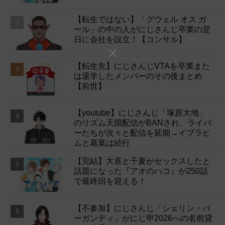
【転生ではない】「グウェル オス ガ
ール」の中の人がにじさんじ卒業の翌
日に会社を設立！【コンサル】
【転生先】にじさんじVTAを卒業また
は退学したメンバーのその後まとめ
【前世】
【youtube】にじさんじ「塚原大地」
のリズム天国配信がBANされ、ライバ
ーたちが次々と配信を延期→イブラヒ
ムと葛葉は続行
【完結】大喜と千夏がセックスしたと
話題になった『アオのハコ』が250話
で最終回を迎える！
【不参加】にじさんじ「シェリン・バ
ーガンディ」がにじ甲2026への名前貸