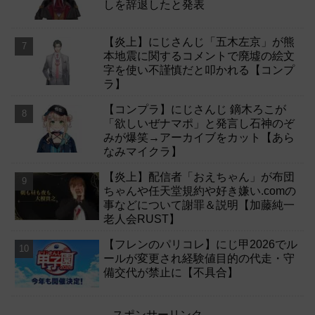
しを辞退したと発表
【炎上】にじさんじ「五木左京」が熊
本地震に関するコメントで廃墟の絵文
字を使い不謹慎だと叩かれる【コンプ
ラ】
【コンプラ】にじさんじ 鏑木ろこが
「欲しいぜナマポ」と発言し石神のぞ
みが爆笑→アーカイブをカット【あら
なみマイクラ】
【炎上】配信者「おえちゃん」が布団
ちゃんや任天堂規約や好き嫌い.comの
事などについて謝罪＆説明【加藤純一
老人会RUST】
【フレンのパリコレ】にじ甲2026でル
ールが変更され経験値目的の代走・守
備交代が禁止に【不具合】
スポンサーリンク