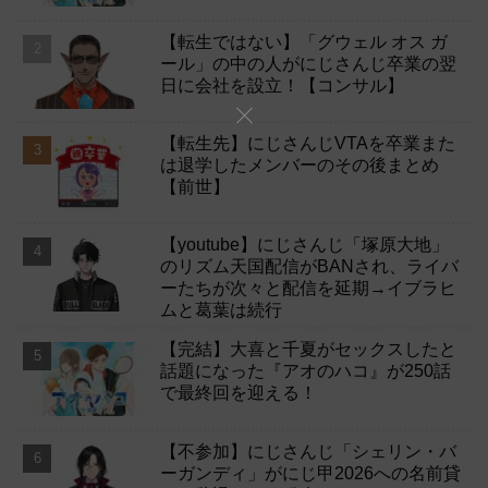
【転生ではない】「グウェル オス ガ
ール」の中の人がにじさんじ卒業の翌
日に会社を設立！【コンサル】
【転生先】にじさんじVTAを卒業また
は退学したメンバーのその後まとめ
【前世】
【youtube】にじさんじ「塚原大地」
のリズム天国配信がBANされ、ライバ
ーたちが次々と配信を延期→イブラヒ
ムと葛葉は続行
【完結】大喜と千夏がセックスしたと
話題になった『アオのハコ』が250話
で最終回を迎える！
【不参加】にじさんじ「シェリン・バ
ーガンディ」がにじ甲2026への名前貸